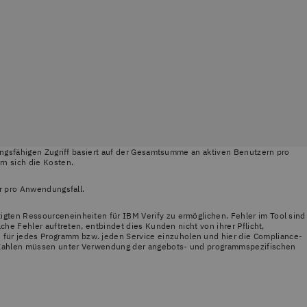
sungsfähigen Zugriff basiert auf der Gesamtsumme an aktiven Benutzern pro
rn sich die Kosten.
er pro Anwendungsfall.
gten Ressourceneinheiten für IBM Verify zu ermöglichen. Fehler im Tool sind
che Fehler auftreten, entbindet dies Kunden nicht von ihrer Pflicht,
ür jedes Programm bzw. jeden Service einzuholen und hier die Compliance-
en Zahlen müssen unter Verwendung der angebots- und programmspezifischen