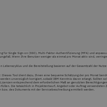
ung für Single Sign-on (SSO), Multi-Faktor-Authentifizierung (MFA) und anpas
gsfall. Wenn Ihre Benutzer weniger als einmal pro Monat aktiv sind, verringe
den Lebenszyklus und die Bereitstellung basieren auf der Gesamtzahl der Nutz
: Dieses Tool dient dazu, Ihnen eine bequeme Schätzung der pro Monat benöti
werden unverzüglich korrigiert, sobald IBM Kenntnis davon erlangt. Sollten sol
izenzen entsprechend dem erforderlichen Maß an genutzten Berechtigungen f
rfüllen. Die tatsächlich in Projektentwurf, Angebot oder Auftrag verwendet
n bzw. des Dokuments mit der Servicebeschreibung ermittelt werden.