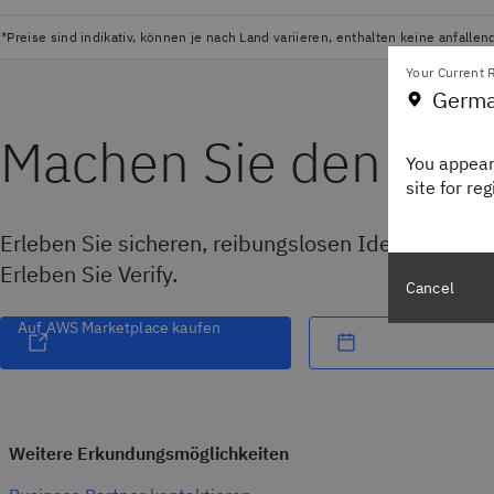
*Preise sind indikativ, können je nach Land variieren, enthalten keine anfall
Your Current R
Germa
Machen Sie den näch
You appear
site for re
Erleben Sie sicheren, reibungslosen Identitätszugri
Erleben Sie Verify.
Cancel
Auf AWS Marketplace kaufen
Weitere Erkundungsmöglichkeiten