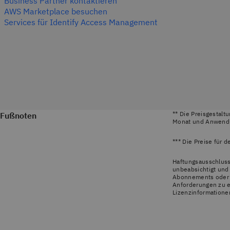
Business Partner kontaktieren
AWS Marketplace besuchen
Services für Identify Access Management
** Die Preisgestalt
Fußnoten
Monat und Anwendun
*** Die Preise für 
Haftungsausschluss
unbeabsichtigt und 
Abonnements oder L
Anforderungen zu e
Lizenzinformatione