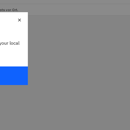
ts vor Ort.
×
your local