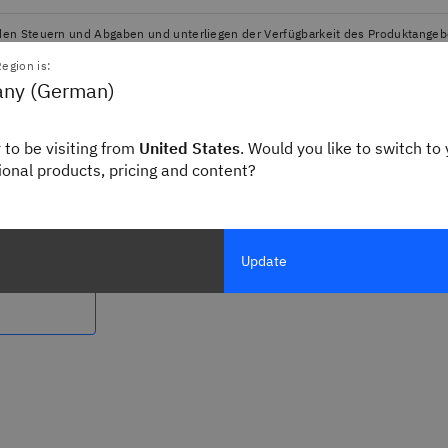
enden Steuern und Abgaben und unterliegen der Verfügbarkeit des Produktangebo
egion is:
ny (German)
sten Schritt
 to be visiting from
United States
. Would you like to switch to 
gional products, pricing and content?
ff in vereinfachter Form.
Update