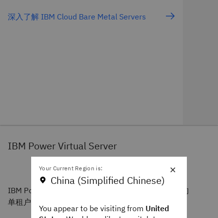
深入了解 IBM Cloud Bare Metal Servers
IBM Power Virtual Server
×
Your Current Region is:
China (Simplified Chinese)
IBM Power Virtual Servers 是 IBM Cloud 上可配置的
单租户或多租户虚拟 IBM Power 服务器。
You appear to be visiting from
United