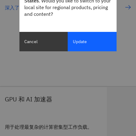
States
. Would you like to switch to your
local site for regional products, pricing
深入了解 IBM POWER Virtual Servers
and content?
Cancel
Update
GPU 和 AI 加速器
用于处理最复杂的计算密集型工作负载。