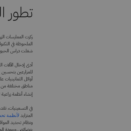
تطور ال
ركزت الممارسات الز
شغلت دراس الحبوب في
أدى إدخال الآلات الز
للمزارعين بتحسين إن
مناطق مختلفة من ال
إنشاء أنظمة زراعية
في التسعينيات، تقدم
المتزايد
لأنظمة تحدي
خصائص وجودة المحاص