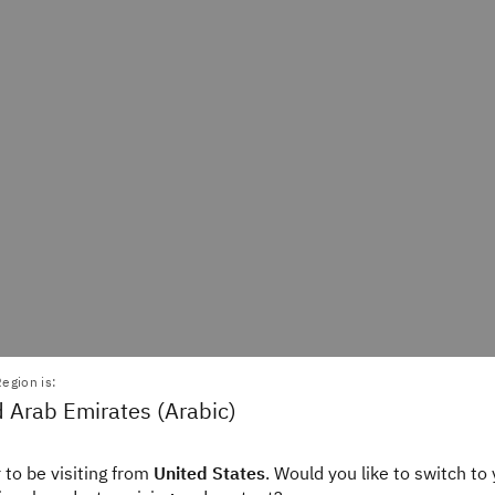
Alexandra Jonker
Alice G
egion is:
Staff Editor
Staff
 Arab Emirates (Arabic)
IBM Think
IBM
 to be visiting from
United States
. Would you like to switch to 