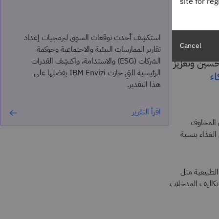
site for re
استكشِف أحدث توقعات السوق لبرمجيات إعداد
Cancel
تقارير الممارسات البيئية والاجتماعية وحوكمة
الشركات (ESG) والاستدامة، واكتشِف القدرات
تحسين وتعزيز
الرئيسية التي حازت IBM Envizi بفضلها على
اء
هذا التقدير.
اقرأ التقرير
إن المخاوف
 الغذاء بنسبة
الطبيعية مثل
 تكاليف المدخلات