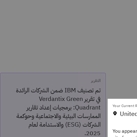
التقرير
تم تصنيف IBM ضمن الشركات الرائدة
في تقرير Verdantix Green
Quadrant: برمجيات إعداد تقارير
Your Current R
United
الممارسات البيئية والاجتماعية وحوكمة
الشركات (ESG) والاستدامة لعام
You appear
2025.