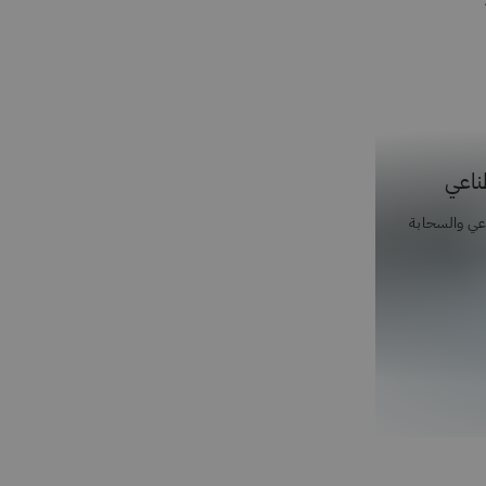
طناعي
اعي والسحابة