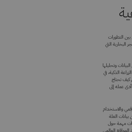
ية
بين التطورات
ر للزراعة الأكثر كفاءة في عام 1701، ومحركات الجر البخارية التي
البيانات وتحليلها
راعة الذكية، في
قيقة". درس كيف تحتاج
دى عمله إلى
رقمي والاستخدام
ن بيانات الغلة
م معلومات مهمة حول
المواقع العالمي