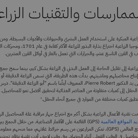
ممارسات والتقنيات الزراع
راعية المبكرة على استخدام العمل البشري والحيوانات والأدوات البسيطة. ومن 
الملحوظة في التكنولوجيا الزراعية اختراع بذارة البذو
 القرن التاسع عشر، والجرارات التي تعمل بالغاز في أوائل القرن العشرين.
راعية إلى تقليل الحاجة إلى العمل البدني في الزراعة بشكل كبير، بينما سمح جمع 
تاج محاصيلهم وماشيتهم. بدأت هذه الطريقة، التي تسمى الزراعة الدقيقة أو الز
أوائل الثمانينيات على يد الدكتور Pierre Robert، المعروف أيضًا باسم "أبو الزراعة الد
حقل إلى كميات متفاوتة من العناصر الغذائية لتحقيق أفضل نمو للمحاصيل. أ
 تطبق كميات مختلفة من الموارد في جميع أنحاء الحقل.
3
ت تقنية الأعمال الزراعية بشكل أكبر مع اختراع جهاز مراقبة غلة المحاصيل ال
(GPS) القائمة على الأقمار الصناعية. من خلال الجمع بي
د المواقع العالمية
ونظام تحديد المواقع العالمي (GPS)، تمكن المزارعون من رسم خرائط غلاتهم، مما منحه
يل في الوقت الفعلي أثناء الحصاد. وفي وقت لاحق، أدت تقنية نظام تحديد 