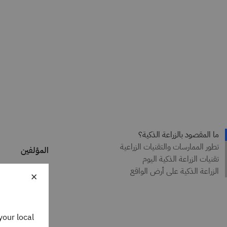
المؤلفين
omstyn
×
 Writer
 Think
your local