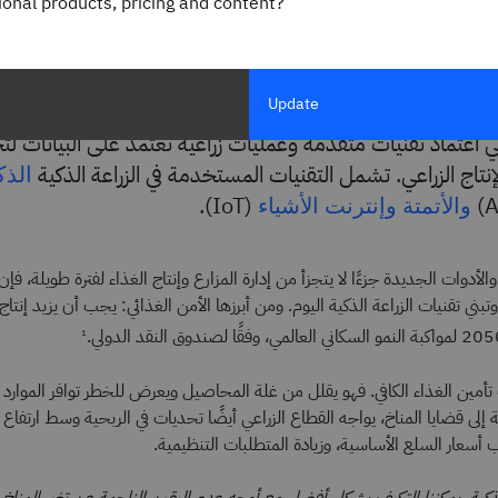
gional products, pricing and content?
صود بالزراعة الذكية؟
Update
هي اعتماد تقنيات متقدمة وعمليات زراعية تعتمد على البيانات ل
إنتاج الزراعي. تشمل التقنيات المستخدمة في الزراعة الذكية
الذك
(IoT).
والأتمتة
وإنترنت الأشياء
والأدوات الجديدة جزءًا لا يتجزأ من إدارة المزارع وإنتاج الغذاء لفترة طويلة، ف
بني تقنيات الزراعة الذكية اليوم. ومن أبرزها الأمن الغذائي: يجب أن يزيد إنتاج
1
أمين الغذاء الكافي. فهو يقلل من غلة المحاصيل ويعرض للخطر توافر الموارد 
فة إلى قضايا المناخ، يواجه القطاع الزراعي أيضًا تحديات في الربحية وسط ارتفاع
أسعار السلع الأساسية، وزيادة المتطلبات التنظيمية.