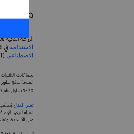
ما المق
الزراعة الذكية 
في ال
الاستدامة
(AI)
الاصطناعي
بينما كانت التقنيات 
الملحة تدفع تطوير وت
70% بحلول عام 2050 لمواكبة النمو السكاني العالمي، وفقًا لصندوق النقد الدولي.
يُصعّب ت
تغير المناخ
المياه للري. بالإضا
مثل الأسمدة، وتقلب 