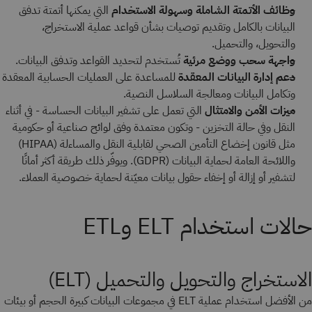
وظائف الأتمتة الشاملة وسهولة الاستخدام
التي يمكنها أتمتة تدفق
البيانات بالكامل وتقديم توصيات بشأن قواعد عملية الاستخراج،
والتحويل، والتحميل.
واجهة سحب ووضع مرئية
تُستخدم لتحديد القواعد وتدفق البيانات.
دعم إدارة البيانات المعقدة
للمساعدة على العمليات الحسابية المعقدة
وتكامل البيانات ومعالجة السلاسل النصية.
ميزات الأمن والامتثال
التي تعمل على تشفير البيانات الحساسة - في أثناء
النقل وفي حالة التخزين - وتكون معتمدة وفق لوائح صناعية أو حكومية
مثل قانون إخضاع التأمين الصحي لقابلية النقل والمساءلة (HIPAA)
واللائحة العامة لحماية البيانات (GDPR). ويوفّر ذلك طريقة أكثر أمانًا
لتشفير أو إزالة أو إخفاء حقول بيانات معيّنة لحماية خصوصية العملاء.
حالات استخدام ELT وETL
الاستخراج والتحويل والتحميل (ELT)
من الأفضل استخدام عملية ELT في مجموعات البيانات كبيرة الحجم أو بيئات