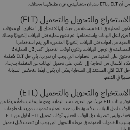
من أن ELT وETL تبدوان متشابهتين، فإن تطبيقهما مختلف.
الاستخراج والتحويل والتحميل (ELT)
تكون العملية في ELT مبسطة من حيث إنها لا تحتاج إلى "مفاتيح" أو معرّفات
أخرى لنقل البيانات واستخدامها. تم تنقيح عملية نقل البيانات إلكترونيًا وهناك
العديد من أدوات نقل البيانات إلكترونيًا المتطورة التي يتم استخدامها
للمساعدة في ترحيل البيانات. وتكون أوقات التحميل أقصر لأن العملية لا
تحتوي على العديد من الخطوات التي يجب أن تمر بها. يأتي حل ELT لأنظمة
ذكاء الأعمال من الحاجة إلى القدرة على تحميل البيانات غير المنظمة بسرعة.
حل ELT الآلي المستند إلى السحابة يمكن أن يكون أيضًا منخفض الصيانة
نسبيًا في الدعم.
الاستخراج والتحويل والتحميل (ETL)
توفر بيانات ETL مزيدًا من التعريف منذ البداية، وهو ما يتطلب عادةً مزيدًا من
الوقت لنقل البيانات بدقة. وتتطلب هذه العملية تحديثات دورية للمعلومات
فقط، وليس تحديثات في الوقت الفعلي. أوقات تحميل ETL أطول من ELT
بسبب الخطوات العديدة في مرحلة التحويل التي يجب أن تحدث قبل تحميل
البيانات.