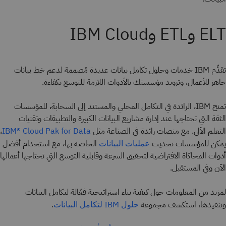
ELT وETL وIBM Cloud
تقدِّم IBM خدمات وحلول تكامل بيانات عديدة مُصممة لدعم خط بيانات
جاهز للأعمال، وتزويد مؤسستك بالأدوات اللازمة للتوسع بكفاءة.
تمنح IBM، الرائدة في التكامل المحلي والمستند إلى السحابة، للمؤسسات
الثقة التي تحتاجها عند إدارة مشاريع البيانات الكبيرة والتطبيقات وتقنيات
التعلم الآلي. مع منصات رائدة في الصناعة مثل
،
IBM® Cloud Pak for Data
يمكن للمؤسسات تحديث
الخاصة بها، مع استخدام أفضل
عمليات البيانات
أدوات المحاكاة الافتراضية لتحقيق السرعة وقابلية التوسع التي تحتاجها أعمالها
الآن وفي المستقبل.
لمزيد من المعلومات حول كيفية بناء استراتيجية فعّالة لتكامل البيانات
وتنفيذها، استكشف مجموعة
.
حلول IBM لتكامل البيانات