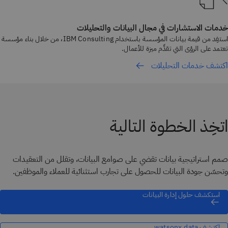
خدمات الاستشارات في مجال البيانات والتحليلات
استفِد من قيمة بيانات المؤسسة باستخدام IBM Consulting، من خلال بناء مؤسسة
تعتمد على الرؤى التي تقدِّم ميزة للأعمال.
اكتشف خدمات التحليلات
اتخِذ الخطوة التالية
صمم استراتيجية بيانات تقضي على صوامع البيانات، وتقلل من التعقيدات
وتحسّن جودة البيانات للحصول على تجارب استثنائية للعملاء والموظفين.
استكشف حلول إدارة البيانات
اكتشف watsonx.data