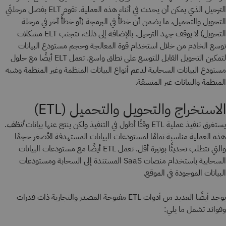
الترحيل الذي يمكن أن يحدث في أثناء هذه العملية. تقوم ELT بفصل مرحلتَي
التحويل والتحميل، ما يضمن أن خطأً في البرمجة (أو خطأً آخر في مرحلة
التحويل) لا يوقف جهد الترحيل. بالإضافة إلى ذلك، تتجنب ELT مشكلات
توسع الخادم من خلال استخدام قوة المعالجة وحجم مستودع البيانات
لتمكين التحويل القابل للتوسع على نطاق واسع. تعمل ELT أيضًا مع حلول
مستودع البيانات السحابية لدعم أنواع البيانات المنظمة وغير المنظمة وشبه
المنظمة والبيانات غير المنسقة.
الاستخراج والتحويل والتحميل (ETL)
يستغرق تنفيذ عملية ETL وقتًا أطول في التنفيذ ولكن ينتج عنها بيانات
أنظف
.
هذه العملية مناسبة تمامًا لمستودعات البيانات المستهدفة الأصغر حجمًا
والتي تتطلب تحديثًا بوتيرة أقل. تعمل ETL أيضًا مع مستودعات البيانات
السحابية باستخدام منصات SaaS المستندة إلى السحابة ومستودعات
البيانات الموجودة في الموقع.
يوجد أيضًا العديد من أدوات ETL مفتوحة المصدر والتجارية ذات قدرات
وفوائد تشمل ما يلي: