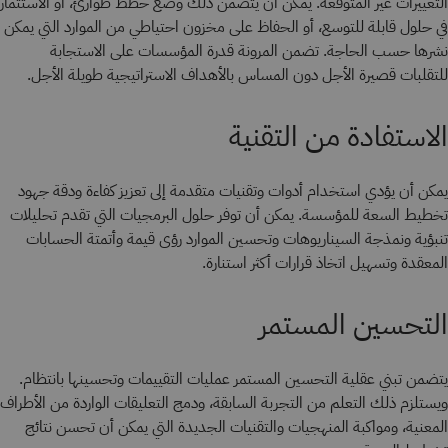
التغييرات غير المتوقعة. يمكن أن يتضمن ذلك وضع خطط طوارئ، أو الاستثمار
في حلول قابلة للتوسع، أو الحفاظ على مخزون احتياطي من الموارد التي يمكن
نشرها حسب الحاجة. تضمن المرونة قدرة المؤسسات على الاستجابة
للتقلبات قصيرة الأجل دون المساس بالأهداف الاستراتيجية طويلة الأجل.
الاستفادة من التقنية
يمكن أن يؤدي استخدام أدوات وتقنيات متقدمة إلى تعزيز كفاءة ودقة جهود
تخطيط السعة للمؤسسة. يمكن أن توفر حلول البرمجيات التي تقدم تحليلات
تنبؤية ونمذجة السيناريوهات وتحسين الموارد رؤى قيمة وأتمتة الحسابات
المعقدة وتسهيل اتخاذ قرارات أكثر استنارة.
التحسين المستمر
يتضمن تبني عقلية التحسين المستمر عمليات التقييمات وتحسينها بانتظام.
ويستلزم ذلك التعلم من التجربة السابقة، ودمج التعليقات الواردة من الأطراف
المعنية، ومواكبة المنهجيات والتقنيات الجديدة التي يمكن أن تحسن نتائج