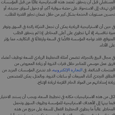
المستقبلي قبل أن يتحقق. تُعتمد هذه الاستراتيجية غالبًا من قبل المؤسسات
التي تهدف إلى الاستحواذ على حصة سوقية أكبر، أو دخول أسواق جديدة، أو
تحسين مستويات الخدمة بشكل كبير من خلال ضمان تجاوز القدرة للطلب.
في حين أن الاستراتيجية الريادية يمكن أن تجعل الشركة رائدة في السوق وتوفر
ميزة تنافسية، إلا أنها تنطوي على أعلى المخاطر. إذا لم يتحقق الطلب
المتوقع، فقد تواجه المؤسسة فائضًا في السعة وارتفاعًا في التكاليف، مما يؤثر
على الأداء.
في مجال البيع بالتجزئة، تتضمن أمثلة التخطيط الريادي للسعة توظيف أعضاء
فريق عمل موسمي للمتاجر خلال فترات الذروة أو زيادة المعروض من
المنتجات الشائعة. في
، قد تشتري المؤسسات المزيد من
التجارة الإلكترونية
النطاق الترددي أثناء المبيعات أو ساعات الذروة. وبالمثل، يمكن للمصنعين
زيادة إمداداتهم من المواد الخام اللازمة لزيادة الإنتاج.
لكل من هذه الاستراتيجيات مكانه في تخطيط السعة، ويجب أن يستند الاختيار
فيما بينها إلى الأهداف الاستراتيجية للمؤسسة وظروف السوق وتحمل
المخاطر. غالباً ما ينطوي التخطيط الفعال للسعة على مزيج من هذه