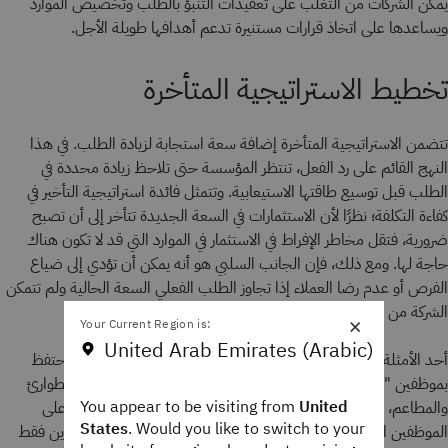
يمكّن الشركات من التغلب على تعقيدات التنبؤ بالطلب وتخصيص الموارد
ويساعدها على اتخاذ قرارات مستنيرة تدعم أهدافها طويلة الأجل.
تخطيط الاستراتيجية المتأخرة
تتضمن الاستراتيجية المتأخرة إضافة سعة استجابة لزيادة الطلب. في هذا
النهج القائم على رد الفعل، تنتظر المؤسسة حتى تلاحظ زيادة محددة في
الطلب قبل توسيع طاقتها الاستيعابية. وتتمثل فائدة استراتيجية التأخير في
كفاءة التكلفة؛ نظرًا لأن الاستثمارات في السعة الجديدة تتأخر إلى أن تصبح
ضرورية، فتقل مخاطر الإفراط في الاستثمار في الموارد التي قد لا تكون هناك
حاجة لها. ومع ذلك، فإن الجانب السلبي هو أنه يمكن أن تؤدي إلى ضياع
الفرص أو عدم رضا العملاء إذا تجاوز الطلب الفعلي السعة الحالية ولم تتمكن
الشركة من الاستجابة بالسرعة الكافية.
×
Your Current Region is:
United Arab Emirates (Arabic)
أحد الأمثلة على التخطيط الاستراتيجي المتأخر هو الصناعات التي تحتفظ
بموظفين "تحت الطلب"، مثل المستشفيات ووحدات الاستجابة للطوارئ
You appear to be visiting from
United
والمطاعم، لتلبية الزيادة في الطلب. تستخدم الصناعات التي تعتمد على
States
. Would you like to switch to your
الموظفين المتعاقدين أيضًا استراتيجية تأخير، حيث توظف المتعاقدين فقط