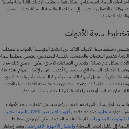
احتياجات السعة. لاستخدامها بشكل فعال، تتطلب الأدوات الآلية رؤية واسعة
عبر وظائف الأعمال والوصول إلى البيانات التنظيمية المتعلقة بطلب العملاء
والموارد المتاحة.
تخطيط سعة الأدوات
يتضمن تخطيط سعة الأدوات التأكد من امتلاك المؤسسة للأدوات والمعدات
اللازمة لتقديم المنتجات والخدمات. بالنسبة للمصنعين، يتضمن تخطيط سعة
الأداة بشكل عام صيانة الآلات. في الصناعات الأخرى، يمكن أن يعني ذلك شراء
وصيانة الأدوات اليومية التي يستخدمها أعضاء الفريق لإكمال المهام. هذه فئة
واسعة يمكن أن تشمل أجهزة الكمبيوتر، وأجهزة التوجيه، وأجهزة نقاط البيع،
ومعدات البناء، والمركبات وغيرها. يتضمن تخطيط سعة الأدوات شراء الأدوات
التي يمكن صيانتها أو تعديلها بكفاءة أكبر لتلبية احتياجات محددة.
بالنسبة للمؤسسات التي تقدم خدمات رقمية، يشمل تخطيط سعة الأدوات
شراء موارد
وخوادم مادية
سحابية
وأجهزة افتراضية (VM)
والبنية التحتية
اللازمة لتقديم الخدمة. يمكن أن يؤدي تخطيط
لتكنولوجيا المعلومات
السعة إلى تقليل انتشار السحابة
، وهما إجراءان
وانتشار الأجهزة الافتراضية