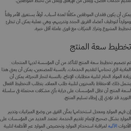
تقديم خدمات أفضل، ويقلل من الإرهاق ويقلل من تخبط الموظفين.
يمكن أن يكون فقدان الموظفين مكلفًا لعدة أسباب. أولاً، يستغرق الأمر وقتاً
وموارداً لتوظيف أعضاء الفريق الجدد وتدريبهم، وهي عملية يمكن أن تبطئ
تخطيط المشروع وتترك الشركات مع قوى عاملة أقل خبرة.
تخطيط سعة المنتج
تم تصميم تخطيط سعة المنتج للتأكد من أن المؤسسة لديها المنتجات
المادية التي تحتاجها لتقديم الخدمات. بالنسبة للمصنعين، يمكن أن يعني هذا
زيادة المواد الخام لتلبية متطلبات الإنتاج. بالنسبة لتجار التجزئة، يمكن أن
يشمل ذلك الاحتفاظ بالمخزون لتلبية طلب العملاء. يتطلب التخطيط الفعال
لسعة المنتج أن تظل المؤسسات على دراية بأي مشكلات محتملة في سلسلة
التوريد قد تؤدي إلى إبطاء تسليم المنتج.
إن فهم الموارد ومعدل استخدامها يمكّن الفرق من وضع الميزانيات وتدبير
الموارد بشكل صحيح لإتمام تقديم الخدمة. تعتمد العديد من المؤسسات على
الأدوات
لمراقبة استخدام الموارد وتخصيص الموارد عبر الأنظمة لتلبية
الآلية