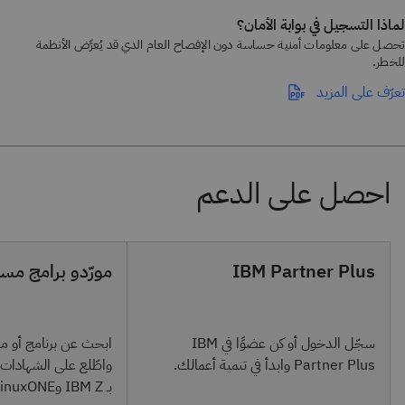
لماذا التسجيل في بوابة الأمان؟
تحصل على معلومات أمنية حساسة دون الإفصاح العام الذي قد يُعرِّض الأنظمة
للخطر.
تعرّف على المزيد
IBM Partner Plus
مورّدو برامج مس
سجّل الدخول أو كن عضوًا في IBM
Partner Plus وابدأ في تنمية أعمالك.
واطّلع على الشهادا
بـ IBM Z وLinuxONE.