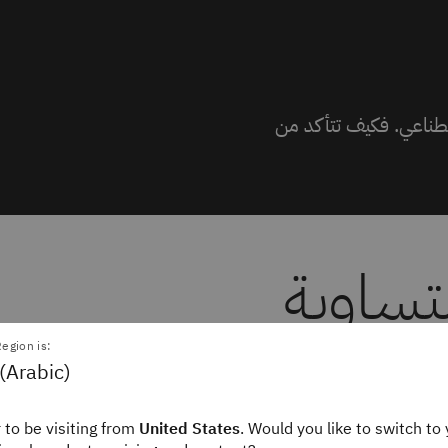
صطناعي. فكيف تتأكد من
تساوية
egion is:
(Arabic)
انات المُدخلة سيئة، فستكون
لأعمال تحديد البيانات ذات
 to be visiting from
United States
. Would you like to switch to 