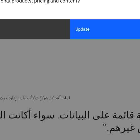
gional products, pricing and content?
مقاطع الفيديو والعروض
ة تدعم الذكاء الاصطناعي.
Update
ئمة على البيانات. سواء أكانت البي
ن غيرهم.