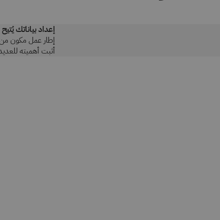
إعداد بياناتك يُتي
إطار عمل مكون من ث
أثبت أهميته للعديد 