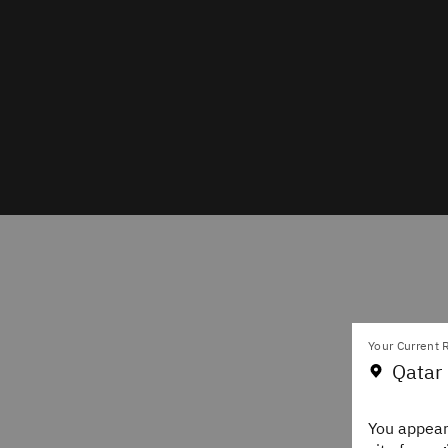
Your Current R
Qatar 
You appear