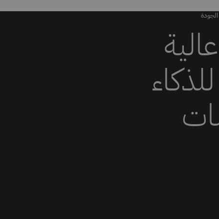
 الجودة
الية
للذكاء
ات