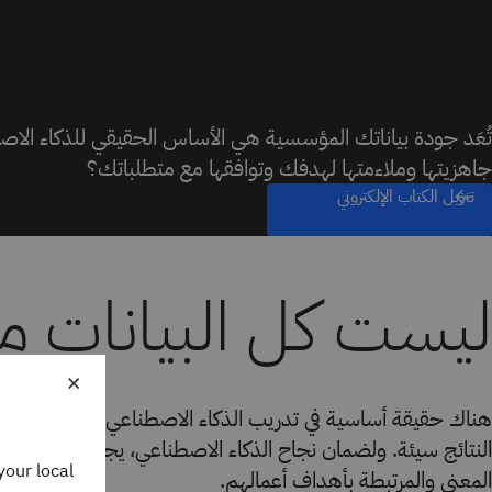
تُعَد جودة بياناتك المؤسسية هي الأساس الحقيقي للذكاء الا
جاهزيتها وملاءمتها لهدفك وتوافقها مع متطلباتك؟
تنزيل الكتاب الإلكتروني
ليست كل البيانات م
×
هناك حقيقة أساسية في تدريب الذكاء الاصطناعي: إذا كانت البي
النتائج سيئة. ولضمان نجاح الذكاء الاصطناعي، يجب على قادة ا
your local
المعنى والمرتبطة بأهداف أعمالهم.