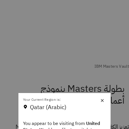
بطولة Masters بنموذج
أعمال أكثر ذكاءً
×
Your Current Region is:
Qatar (Arabic)
You appear to be visiting from
United
تعزيز الكفاءة والمرونة والابتكار لفريق Masters Digital