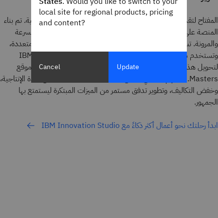
States
. Would you like to switch to your
local site for regional products, pricing
المفتاح لتقديم تجارب جماهيرية تفاعلية هو منصة Masters الرقمية. تم بناء
and content?
المنصة على بنية سحابية هجينة، وهي مصممة لتحقيق التوسع والسرعة
والمرونة. تستوعب كميات ضخمة ومتنوعة من البيانات من مصادر متعددة،
وتستخدم مجموعة من خدمات الذكاء الاصطناعي من IBM watsonx
لتحويل هذه البيانات إلى محتوى ورؤى وميزات متاحة على تطبيق وموقع
Cancel
Update
Masters. ويُسهم ذلك في تمكين فريق Masters Digital من زيادة الإنتاجية،
وخفض التكاليف، وتطوير تدفق مستمر من الميزات المبتكرة ليستمتع بها
الجمهور.
ابدأ رحلتك نحو أعمال أكثر ذكاءً مع IBM Innovation Studio