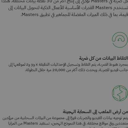
كل ضربة في Masters تؤدي إلى إنتاج أكثر من 30 نقطة بيانات مختلفة. هكذا
تستخدم Masters القدرات الأساسية للأعمال الذكية لتحويل البيانات إلى
قيمة، بما في ذلك الميزات المفضلة للجماهير في تطبيق Masters.
التقاط البيانات من كل ضربة
بمجرد هبوط الضربة، يتم التقاط وتسجيل الإحداثيات الدقيقة x وy وz لموقعها إلى
جانب فيديو للضربة. ويحدث ذلك أكثر من 20,000 مرة خلال البطولة.
من أرض الملعب إلى السحابة الهجينة
يتم توجيه بيانات الفيديو والضربات فورًا إلى مجموعة من البيئات السحابية من مزوِّدين
متعددين وفي مواقع مختلفة. في هذا النموذج الهجين، تستفيد Masters من المزايا