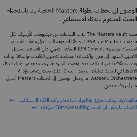
الوصول إلى لحظات بطولة Masters الخاصة بك باستخدام
البحث المدعوم بالذكاء الاصطناعي.
تضم The Masters Vault مئات الساعات من فيديوهات الأرشيف لكل
بطولات Masters منذ 1968. ونظرًا لصعوبة البحث في ملفات الفيديو،
استخدَم فريق IBM Consulting التعرُّف الضوئي على الأحرف، وتحويل
التعليق الصوتي إلى نص، واكتشاف المشاهد لتحليل اللقطات وإضافة بيانات
وصفية لآلاف الضربات المحددة. وتعتمد الميزة على مجموعة من وكلاء الذكاء
الاصطناعي لتنفيذ عمليات البحث - يتم كل ذلك تحت إشراف وإدارة
watsonx Orchestrate، ما يجعل الوصول إلى لحظات Masters أسهل
من أي وقت مضى.
شاهِد كيف يمكنك تعزيز الإنتاجية باستخدام وكلاء الذكاء الاصطناعي
اكتشف ما يمكن أن تقدمه IBM Consulting لشركتك