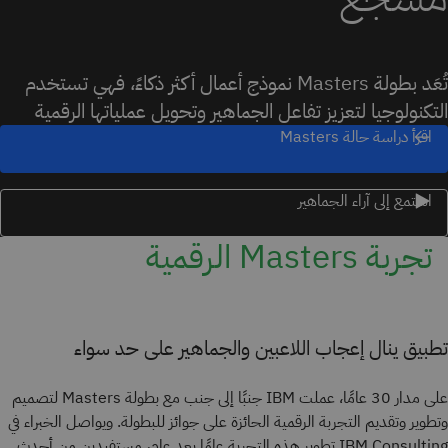
تُعَد بطولة Masters نموذج أعمال أكثر ذكاءً، فهي تستخدم
التكنولوجيا لتعزيز تفاعل الجماهير وتحويل عملياتها الرقمية
اقرأ دراسة حالة Masters
استمع إلى آراء الجماهير
تجربة Masters الرقمية
تطبيق ينال إعجاب اللاعبين والجماهير على حد سواء
على مدار 30 عامًا، عملت IBM جنبًا إلى جنب مع بطولة Masters لتصميم
وتطوير وتقديم التجربة الرقمية الحائزة على جوائز للبطولة. ويواصل الخبراء في
IBM Consulting تطوير هذه التجربة عامًا بعد عام، مستفيدين من أحدث