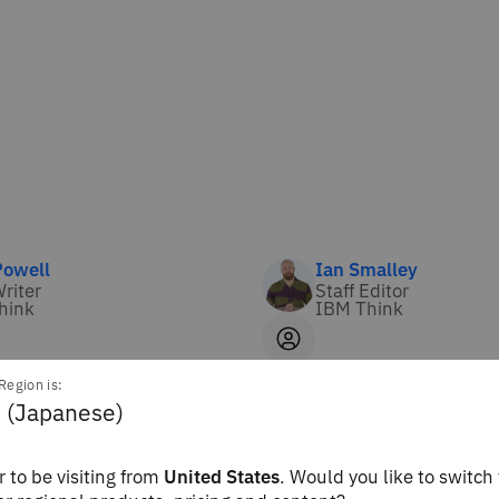
Powell
Ian Smalley
Writer
Staff Editor
hink
IBM Think
Region is:
パースケールとは
 (Japanese)
 to be visiting from
United States
. Would you like to switch 