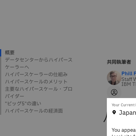
共同執筆者
Phill 
Staff 
IBM T
Your Current 
ハイ
Japan
You appear