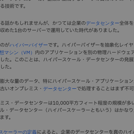
る技術です。
る話かもしれませんが、かつては企業の
全体を
データセンター
収めた1台のサーバーで運用していた時代がありました。
のが
です。ハイパーバイザーを抽象化レイヤ
ハイパーバイザー
内のアプリケーションを別の物理ハードウェ
想マシン（VM）
した。このことは、ハイパースケール・データセンターの発展
した。
膨大な量のデータ、特にハイパースケール・アプリケーション
古いオンプレミス・
で処理することはまず不可
データセンター
ミス・データセンターは10,000平方フィート程度の規模が多
ル・データセンター（ハイパースケーラーともいう）はかなり
ます。
によると、企業のデータセンターを真のハイ
ースケーラーの定義