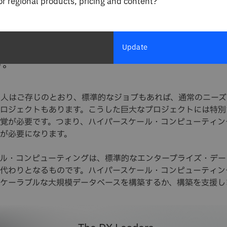
for regional products, pricing and content?
ケールとは、きわめて大規模なワークロードに対応
を備えた設計の分散コンピューティング環境であり
。関連用語の"ハイパースケーラー"は、従来のオン
Update
ターに比べて格段に大規模なハイパースケール・デ
す。
る人はご存じのとおり、標準的なジョブもあれば、通常のニー
ロジェクトもあります。こうした巨大なプロジェクトには特別
覚が必要です。つまり、ハイパースケール・コンピューティン
が必要になります。
ル・コンピューティングは、標準的なエンタープライズ・デー
代わりとなるものです。ハイパースケール・コンピューティン
ケーラブルな大規模データベースを構築するか、構築を支援し