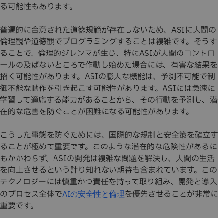
る可能性もあります。
普遍的に合意された道徳規範が存在しないため、ASIに人間の
倫理観や道徳観でプログラミングすることは複雑です。そうす
ることで、倫理的ジレンマが生じ、特にASIが人間のコントロ
ールの及ばないところで作動し始めた場合には、有害な結果を
招く可能性があります。ASIの膨大な機能は、予測不可能で制
御不能な動作を引き起こす可能性があります。ASIには急速に
学習して適応する能力があることから、その行動を予測し、潜
在的な危害を防ぐことが困難になる可能性があります。
こうした事態を防ぐためには、国際的な規制と安全策を確立す
ることが極めて重要です。このような潜在的な危険性があるに
もかかわらず、ASIの開発は複雑な問題を解決し、人間の生活
を向上させるという計り知れない期待も含まれています。この
テクノロジーには慎重かつ責任を持って取り組み、開発と導入
のプロセス全体で
を優先させることが非常に
AIの安全性と倫理
重要です。