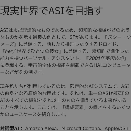
現実世界でASIを目指す
ASIはまだ理論的なものであるため、超知的な機械がどのよう
なものかを示す最良の例として、SFがあります。『
スター・ウ
ォーズ
』に登場する、話したり推理したりするドロイド、
『
her
／世界でひとつの彼女』に登場する、超知的で進化した
能力を持つパーソナル・アシスタント、『
2001年宇宙の旅
』
に登場する、宇宙船全体の機能を制御できるHALコンピュータ
ーなどがその例です。
現在私たちが利用しているのは、限定的なAIシステムで、ASI
の前身となる原始的な用途です。それは、単一のASIが既知の
AIのすべての機能とそれ以上のものを備えている未来がある
ことを示します。ここでは、「構成要素」の働きをするいくつ
かのユースケースを紹介します。
対話型AI：
Amazon Alexa、Microsoft Cortana、AppleのSiri