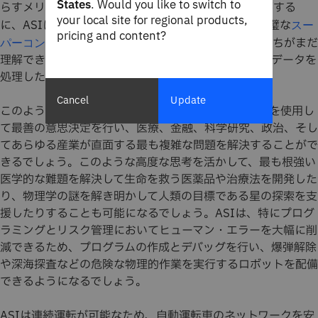
States
. Would you like to switch to
らすメリットは、SFのような意味合いを持ちます。要する
your local site for regional products,
に、ASIは無尽蔵で超知的な超存在なのです。ほぼ完璧な
スー
pricing and content?
が24時間365日利用可能で、私たちがまだ
パーコンピューター
理解できないほどのスピードと精度で、あらゆる量のデータを
処理したり分析したりできます。
Cancel
Update
このような能力があれば、人間のエージェントはASIを使用し
て最善の意思決定を行い、医療、金融、科学研究、政治、そし
てあらゆる産業が直面する最も複雑な問題を解決することがで
きるでしょう。このような高度な思考を活かして、最も根強い
医学的な難題を解決して生命を救う医薬品や治療法を開発した
り、物理学の謎を解き明かして人類の目標である星の探索を支
援したりすることも可能になるでしょう。ASIは、特にプログ
ラミングとリスク管理においてヒューマン・エラーを大幅に削
減できるため、プログラムの作成とデバッグを行い、爆弾解除
や深海探査などの危険な物理的作業を実行するロボットを配備
できるようになるでしょう。
ASIは連続運転が可能なため、自動運転車のネットワークを安