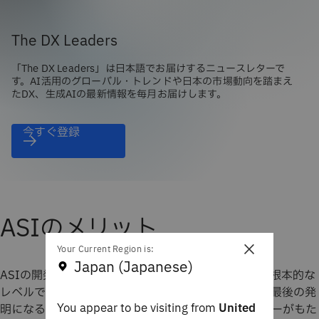
The DX Leaders
「The DX Leaders」は日本語でお届けするニュースレターで
す。AI活用のグローバル・トレンドや日本の市場動向を踏まえ
たDX、生成AIの最新情報を毎月お届けします。
今すぐ登録
ASIのメリット
×
Your Current Region is:
Japan (Japanese)
ASIの開発に必要なテクノロジーは、世界の仕組みを根本的な
レベルで変革するものであり、ASIは人類が発明する最後の発
You appear to be visiting from
United
明になるとも言われています。このようなテクノロジーがもた