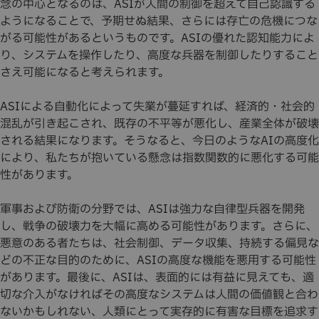
念の中心となるのは、ASIが人間の制御を超えて自己認識する
ようになることで、予期せぬ結果、さらには存亡の危機につな
がる可能性があるというものです。ASIの優れた認知能力によ
り、システムを操作したり、高度な兵器を制御したりすること
さえ可能になると考えられます。
ASIによる自動化によって失業が蔓延すれば、経済的・社会的
混乱が引き起こされ、既存の不平等が悪化し、産業全体が破壊
される結果になります。そうなると、今日のようなAIの高度化
により、私たちが抱いている懸念は指数関数的に悪化する可能
性があります。
軍事および防衛の分野では、ASIは強力な自律型兵器を開発
し、戦争の破壊力を大幅に高める可能性があります。さらに、
悪意のある者たちは、社会制御、データ収集、持続する偏見な
どの不正な目的のために、ASIの高度な機能を悪用する可能性
があります。最後に、ASIは、表面的には有益に見えても、適
切な介入がなければその高度なシステムは人間の価値観と合わ
ないかもしれない、人類にとって実存的に有害な目標を追求す