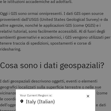
e le istituzioni accademiche ad adottarli.
Oggi i GIS sono ormai onnipresenti. I dati GIS open source
provenienti dall'USGS (United States Geological Survey) e da
altre agenzie, nonché le applicazioni GIS (come QGIS) e i
relativi tutorial, sono facilmente accessibili. Al di fuori degli
ambienti governativi e accademici, i GIS vengono utilizzati per
tenere traccia di spedizioni, spostamenti e corse di
ridesharing.
Cosa sono i dati geospaziali?
I dati geospaziali descrivono oggetti, eventi o elementi
geografici localizzati sulla superficie terrestre o nelle sue
vicinanze, combinando dati sulla posizione geografica (come
×
Your Current Region is:
le coordinate), dati sugli attributi (le caratteristiche
Italy (Italian)
dell'oggetto, dell'evento o di altri elementi geografici) e dati
temporali (il tempo o la durata per i quali esistono la