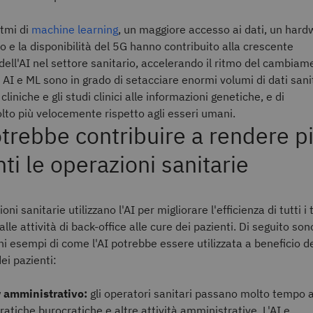
itmi di
machine learning
, un maggiore accesso ai dati, un hard
 e la disponibilità del 5G hanno contribuito alla crescente
dell'AI nel settore sanitario, accelerando il ritmo del cambiam
 AI e ML sono in grado di setacciare enormi volumi di dati sanit
 cliniche e gli studi clinici alle informazioni genetiche, e di
olto più velocemente rispetto agli esseri umani.
otrebbe contribuire a rendere p
nti le operazioni sanitarie
oni sanitarie utilizzano l'AI per migliorare l'efficienza di tutti i t
alle attività di back-office alle cure dei pazienti. Di seguito son
uni esempi di come l'AI potrebbe essere utilizzata a beneficio d
ei pazienti:
 amministrativo:
gli operatori sanitari passano molto tempo 
ratiche burocratiche e altre attività amministrative. L'AI e