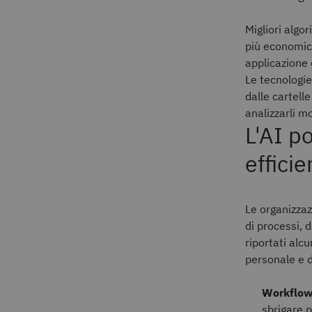
Migliori algor
più economico
applicazione 
Le tecnologie
dalle cartelle
analizzarli m
L'AI p
efficie
Le organizzazi
di processi, d
riportati alc
personale e d
Workflow
sbrigare p