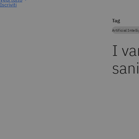
Iscriviti
Tag
Artificial Intel
I va
sani