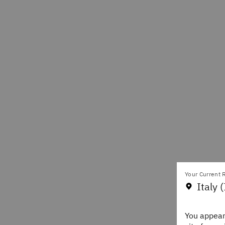
Your Current R
Italy (
You appear