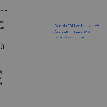
ware
ento.
Guarda IBM watsonx
ari,
Assistant in azione e
richiedi una demo
iù
ipi
o
el
a