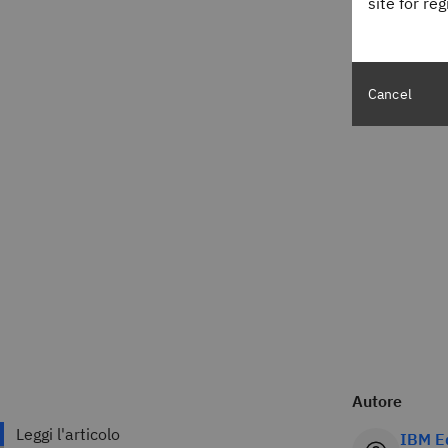
site for re
Cancel
Autore
IBM E