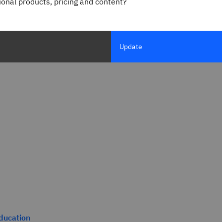
gional products, pricing and content?
Update
ducation