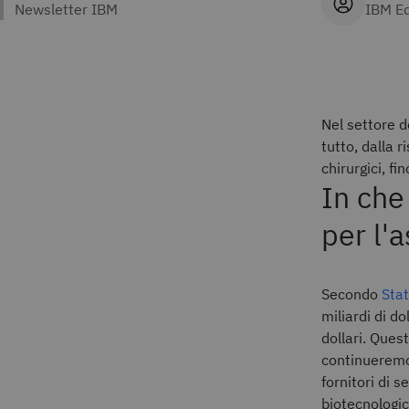
IBM E
Nel settore de
tutto, dalla 
chirurgici, fi
In che
per l'
Secondo
Stat
miliardi di d
dollari. Que
continueremo
fornitori di s
biotecnologic