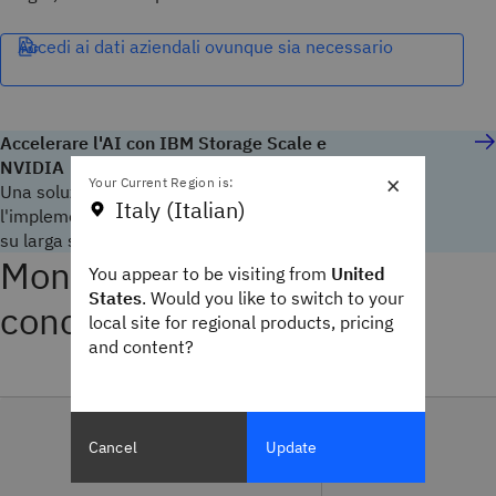
Accedi ai dati aziendali ovunque sia necessario
Accelerare l'AI con IBM Storage Scale e
NVIDIA
×
Your Current Region is:
Una soluzione integrata per lo sviluppo e
Italy (Italian)
l'implementazione di applicazioni AI aziendali
su larga scala.
Mondo reale. Risultati
You appear to be visiting from
United
States
. Would you like to switch to your
concreti.
local site for regional products, pricing
and content?
Cancel
Update