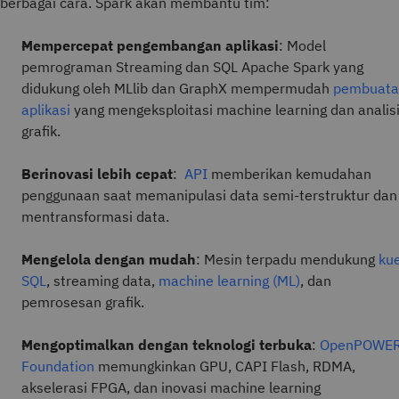
berbagai cara. Spark akan membantu tim:
Mempercepat pengembangan aplikasi
: Model
pemrograman Streaming dan SQL Apache Spark yang
didukung oleh MLlib dan GraphX mempermudah
pembuata
aplikasi
yang mengeksploitasi machine learning dan analis
grafik.
Berinovasi lebih cepat
:
API
memberikan kemudahan
penggunaan saat memanipulasi data semi-terstruktur dan
mentransformasi data.
Mengelola dengan mudah
: Mesin terpadu mendukung
kue
SQL
, streaming data,
machine learning (ML)
, dan
pemrosesan grafik.
Mengoptimalkan dengan teknologi terbuka
:
OpenPOWE
Foundation
memungkinkan GPU, CAPI Flash, RDMA,
akselerasi FPGA, dan inovasi machine learning