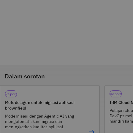
Dalam sorotan
Report
Report
Metode agen untuk migrasi aplikasi
IBM Cloud 
brownfield
Pelajari clo
DevOps mela
Modernisasi dengan Agentic AI yang
mandiri kami
mengotomatiskan migrasi dan
meningkatkan kualitas aplikasi.