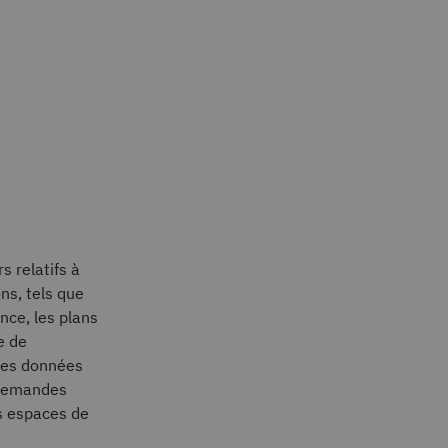
 relatifs à
ns, tels que
nce, les plans
e de
 ces données
 demandes
s espaces de