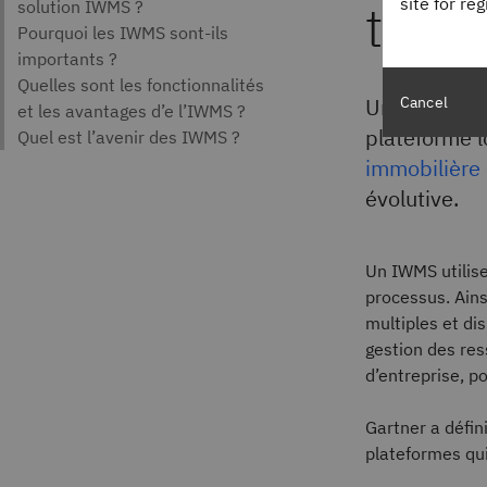
trava
site for re
Cancel
Un système d
plateforme l
immobilière 
évolutive.
Un IWMS utilise
processus. Ains
multiples et dis
gestion des res
d’entreprise, po
Gartner a défi
plateformes qui