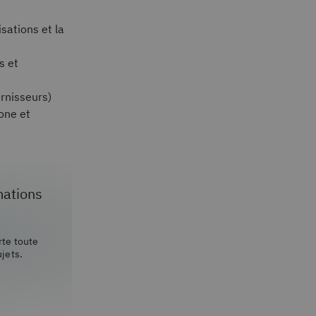
sations et la
s et
urnisseurs)
one et
mations
te toute
ujets.