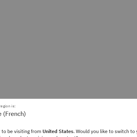
st-ce qu’un système 
egion is:
e (French)
on intégrée du lieu d
 to be visiting from
United States
. Would you like to switch to 