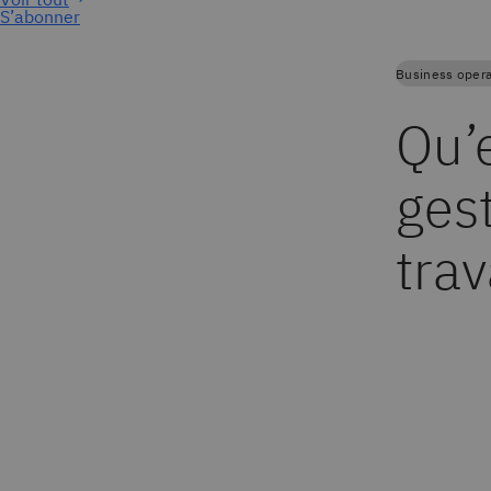
S’abonner
Business opera
Qu’
gest
trav