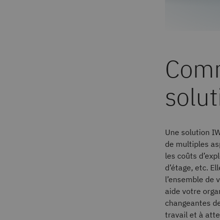
Comm
solu
Une solution IW
de multiples asp
les coûts d’exp
d’étage, etc. E
l’ensemble de vo
aide votre org
changeantes de
travail et à att