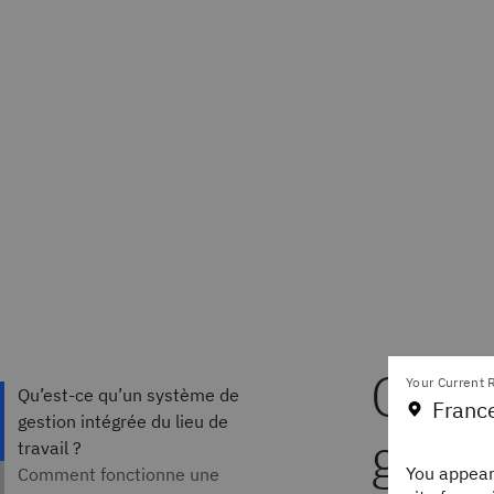
Qu’e
Your Current R
Franc
gesti
You appear