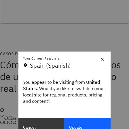
CASOS DE USO
×
Your Current Region is:
Cómo Envizi apoya los casos
Spain (Spanish)
de uso de ESG en el mundo
You appear to be visiting from
United
real
States
. Would you like to switch to your
local site for regional products, pricing
and content?
Cancel
Update