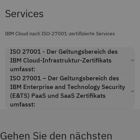
Services
IBM Cloud nach ISO-27001-zertifizierte Services
ISO 27001 - Der Geltungsbereich des
IBM Cloud-Infrastruktur-Zertifikats
umfasst:
ISO 27001 – Der Geltungsbereich des
IBM Cloud Backup
IBM Cloud Bare Metal
IBM Enterprise and Technology Security
IBM Cloud Block Storage
(E&TS) PaaS und SaaS Zertifikats
IBM Cloud Direct Link
umfasst:
IBM Cloud File Storage
ISO 27001 / 27017 / 27018 / 27701 – IBM Enterprise &
IBM Cloud Hardware Security Module
Technology Security (PaaS und SaaS)-zertifizierte
IBM Cloud Load Balancer
Produktliste (PDF, 594 KB)
IBM Cloud Object Storage (IaaS)
Gehen Sie den nächsten
IBM Cloud Virtual Servers