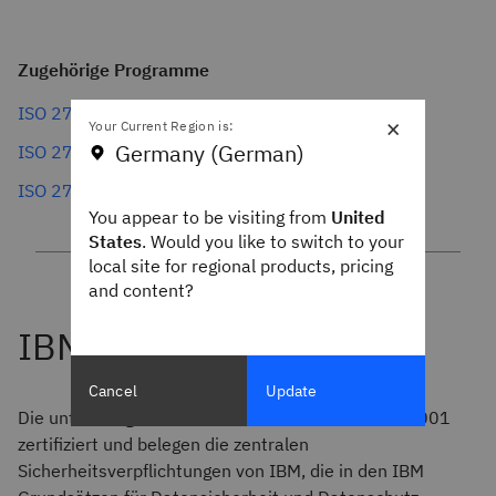
Zugehörige Programme
ISO 27017
×
Your Current Region is:
Germany (German)
ISO 27018
ISO 27701
You appear to be visiting from
United
States
. Would you like to switch to your
local site for regional products, pricing
and content?
Cancel
Update
Die unten aufgeführten Services sind nach ISO-27001
zertifiziert und belegen die zentralen
Sicherheitsverpflichtungen von IBM, die in den IBM