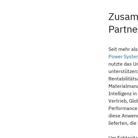
Zusam
Partne
Seit mehr al
Power Syste
nutzte das U
unterstützen:
Rentabilität
Materialmana
Intelligenz 
Vertrieb, Gl
Performance 
diese Anwend
lieferten, di
Um Echtzeita