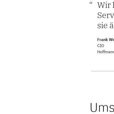
Wir 
Serv
sie 
Frank W
CIO
Hoffman