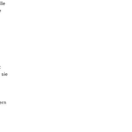
lle
e
t
 sie
ern