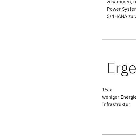
zusammen, um
Power System
S/4HANA zu 
15 x
weniger Energi
Infrastruktur