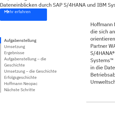
Dateneinblicken durch SAP S/4HANA und IBM Sy
Mehr erfahren
Hoffmann 
die sich a
orientier
Partner W
S/4HANA® i
Systems™ S
in die Dat
Betriebsab
Umweltsch