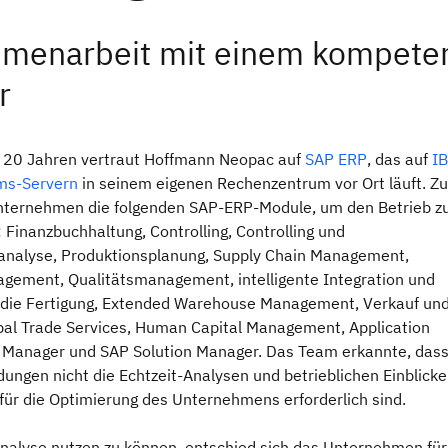
menarbeit mit einem kompete
r
s 20 Jahren vertraut Hoffmann Neopac auf
SAP ERP
, das auf
I
ms-Servern
in seinem eigenen Rechenzentrum vor Ort läuft. Z
nternehmen die folgenden SAP-ERP-Module, um den Betrieb z
 Finanzbuchhaltung, Controlling, Controlling und
sanalyse, Produktionsplanung, Supply Chain Management,
gement, Qualitätsmanagement, intelligente Integration und
in die Fertigung, Extended Warehouse Management, Verkauf un
obal Trade Services, Human Capital Management, Application
Manager und SAP Solution Manager. Das Team erkannte, das
ungen nicht die Echtzeit-Analysen und betrieblichen Einblicke
e für die Optimierung des Unternehmens erforderlich sind.
nalyse nutzen zu können, entschied sich das Unternehmen für