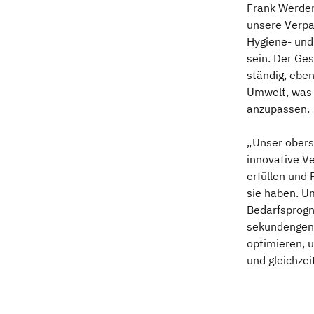
Frank Werder
unsere Verpa
Hygiene- und 
sein. Der Ge
ständig, eben
Umwelt, was 
anzupassen.
„Unser obers
innovative V
erfüllen und
sie haben. U
Bedarfsprogn
sekundengena
optimieren, u
und gleichzei