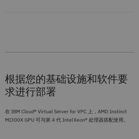
在 IBM Cloud® Virtual Server for VPC 上，AMD Instinct
MI300X GPU 可与第 4 代 Intel
Xeon® 处理器搭配使用。