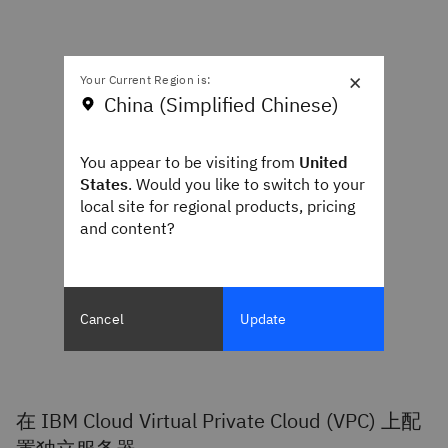
×
Your Current Region is:
China (Simplified Chinese)
You appear to be visiting from
United
States
. Would you like to switch to your
local site for regional products, pricing
and content?
Cancel
Update
在 IBM Cloud Virtual Private Cloud (VPC) 上配