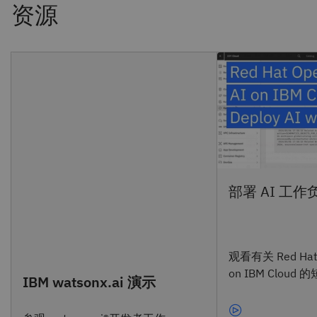
观看有关 Red Hat O
on IBM Cloud
IBM watsonx.ai 演示