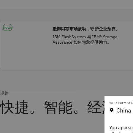
News
抵御闪存市场波动，守护企业预算。
IBM FlashSystem 与 IBM® Storage
Assurance 如何为您提供助力。
规格
快捷。智能。经济实
Your Current R
China 
You appear