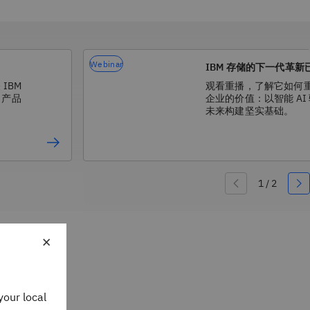
Webinar
IBM 存储的下一代革新
IBM
观看重播，了解它如何
，产品
企业的价值：以智能 AI
未来构建坚实基础。
×
your local