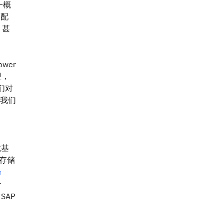
一概
中配
，甚
wer
盟，
我们对
，我们
境基
存储
r
r
SAP