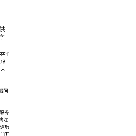
提供
字
存平
服
例为
据阿
场服务
构注
道数
们开