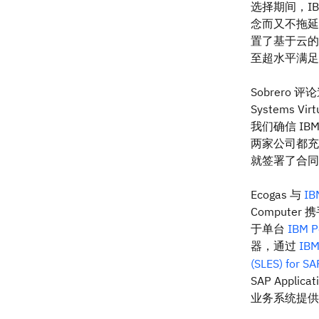
选择期间，IBM
念而又不拖延供应商
置了基于云的 I
至超水平满足目
Sobrero 
Systems V
我们确信 IBM
两家公司都充满
就签署了合同
Ecogas 与
IB
Computer
于单台
IBM P
器，通过
IBM
(SLES) for SA
SAP App
业务系统提供