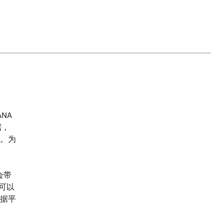
ANA
据，
。为
会带
们可以
据平