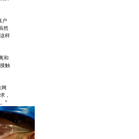
账户
去虽然
这样
离和
接触
款网
求，
。”