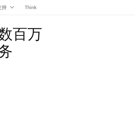
数百万
务