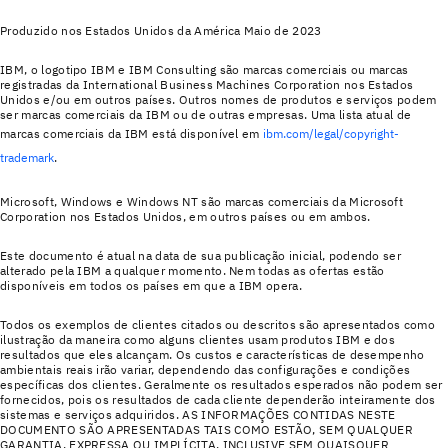
Produzido nos Estados Unidos da América Maio de 2023
IBM, o logotipo IBM e IBM Consulting são marcas comerciais ou marcas
registradas da International Business Machines Corporation nos Estados
Unidos e/ou em outros países. Outros nomes de produtos e serviços podem
ser marcas comerciais da IBM ou de outras empresas. Uma lista atual de
marcas comerciais da IBM está disponível em
ibm.com/legal/copyright-
trademark
.
Microsoft, Windows e Windows NT são marcas comerciais da Microsoft
Corporation nos Estados Unidos, em outros países ou em ambos.
Este documento é atual na data de sua publicação inicial, podendo ser
alterado pela IBM a qualquer momento. Nem todas as ofertas estão
disponíveis em todos os países em que a IBM opera.
Todos os exemplos de clientes citados ou descritos são apresentados como
ilustração da maneira como alguns clientes usam produtos IBM e dos
resultados que eles alcançam. Os custos e características de desempenho
ambientais reais irão variar, dependendo das configurações e condições
específicas dos clientes. Geralmente os resultados esperados não podem ser
fornecidos, pois os resultados de cada cliente dependerão inteiramente dos
sistemas e serviços adquiridos. AS INFORMAÇÕES CONTIDAS NESTE
DOCUMENTO SÃO APRESENTADAS TAIS COMO ESTÃO, SEM QUALQUER
GARANTIA, EXPRESSA OU IMPLÍCITA, INCLUSIVE SEM QUAISQUER