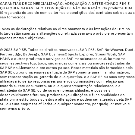
GARANTIAS DE COMERCIALIZAÇÃO, ADEQUAÇÃO A DETERMINADO FIM E
QUALQUER GARANTIA OU CONDIÇÃO DE NÃO INFRAÇÃO. Os produtos IBM
têm garantia de acordo com os termos e condições dos contratos sob os quais
são fornecidos.
Todas as declarações relativas ao direcionamento e às intenções da IBM no
futuro estão sujeitas a alterações ou retirada sem aviso prévio e representam
apenas metas e objetivos.
© 2023 SAP SE. Todos os direitos reservados. SAP, R/3, SAP NetWeaver, Duet,
PartnerEdge, ByDesign, SAP BusinessObjects Explorer, StreamWork, SAP
HANA e outros produtos e serviços da SAP mencionados aqui, bem como
seus respectivos logotipos, são marcas comerciais ou marcas registradas da
SAP SE na Alemanha e em outros países. Esses materiais são fornecidos pela
SAP SE ou por uma empresa afiliada da SAP somente para fins informativos,
sem representação ou garantia de qualquer tipo, e a SAP SE ou suas empresas
afiliadas não serão responsáveis por erros ou omissões com relação aos
materiais. Este documento, ou qualquer apresentação relacionada, e a
estratégia da SAP SE, ou de suas empresas afiliadas, e possíveis
desenvolvimentos futuros, produtos e/ou direções e funcionalidades da
plataforma estão todos sujeitos a alterações e podem ser alterados pela SAP
SE, ou suas empresas afiliadas, a qualquer momento, por qualquer motivo e
sem aviso prévio.