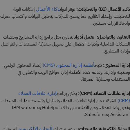
ذكاء الأعمال
(BI) والتحليلات:
توفر أدوات
إمكانات قوية
ذكاء الأعمال
للتحليلات وإعداد التقارير، مما يسمح للشركات بتحليل البيانات واكتساب معرف
واتخاذ قرارات مستنيرة.
التعاون والتواصل:
تعمل أدوات
التعاون مثل برامج إدارة المشاريع ومنصات
الشبكات الداخلية وأدوات الاتصال على تسهيل مشاركة المستندات والتواصل
وإدارة المشاريع.
إدارة المحتوى:
تتيح
إنشاء المحتوى الرقمي
أنظمة إدارة المحتوى (CMS)
وتعديله وإدارته. وتدعم هذه الأنظمة إدارة مواقع الويب والتعاون في
المستندات ومشاركة المعرفة.
إدارة علاقات العملاء (CRM):
يمكن برنامج
إدارة علاقات العملاء
الشركات من إدارة تفاعلات العملاء وتحليلها وتبسيط عمليات المبيعات
(CRM)
وتعزيز رضا العملاء. ومن الأمثلة على ذلك HubSpot وIBM watsonx
Assistant وSalesforce.
التجارة الإلكترونية والمبيعات:
تدعم منصات
المبيعات
التجارة الإلكترونية