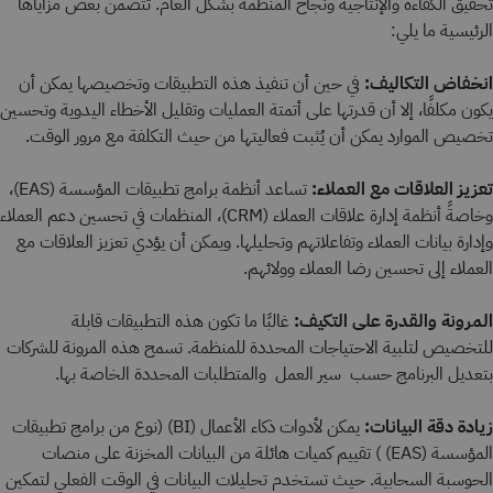
تحقيق الكفاءة والإنتاجية ونجاح المنظمة بشكل العام. تتضمن بعض مزاياها
الرئيسية ما يلي:
انخفاض التكاليف:
في حين أن تنفيذ هذه التطبيقات وتخصيصها يمكن أن
يكون مكلفًا، إلا أن قدرتها على أتمتة العمليات وتقليل الأخطاء اليدوية وتحسين
تخصيص الموارد يمكن أن يُثبت فعاليتها من حيث التكلفة مع مرور الوقت.
تعزيز العلاقات مع العملاء:
تساعد أنظمة برامج تطبيقات المؤسسة (EAS)،
وخاصةً أنظمة إدارة علاقات العملاء (CRM)، المنظمات في تحسين دعم العملاء
وإدارة بيانات العملاء وتفاعلاتهم وتحليلها. ويمكن أن يؤدي تعزيز العلاقات مع
العملاء إلى تحسين رضا العملاء وولائهم.
المرونة والقدرة على التكيف:
غالبًا ما تكون هذه التطبيقات قابلة
للتخصيص لتلبية الاحتياجات المحددة للمنظمة. تسمح هذه المرونة للشركات
بتعديل البرنامج حسب سير العمل والمتطلبات المحددة الخاصة بها.
زيادة دقة البيانات:
يمكن لأدوات ذكاء الأعمال (BI) (نوع من برامج تطبيقات
المؤسسة (EAS) ) تقييم كميات هائلة من البيانات المخزنة على منصات
الحوسبة السحابية. حيث تستخدم تحليلات البيانات في الوقت الفعلي لتمكين