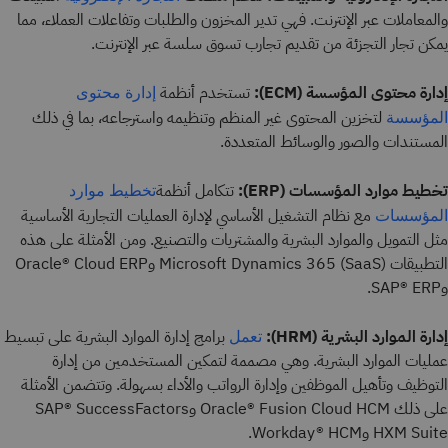
والمعاملات عبر الإنترنت. فهي تدير المخزون والطلبات وتفاعلات العملاء، مما
يمكن تجار التجزئة من تقديم تجارب تسوق سلسة عبر الإنترنت.
إدارة محتوى المؤسسة (ECM):
تستخدم أنظمة
إدارة محتوى
لتخزين المحتوى غير المنظم وتنظيمه واسترجاعه، بما في ذلك
المؤسسة
المستندات والصور والوسائط المتعددة.
تخطيط موارد المؤسسات (ERP):
تتكامل أنظمة
تخطيط موارد
مع نظام التشغيل الأساسي لإدارة العمليات التجارية الأساسية
المؤسسات
مثل التمويل والموارد البشرية والمشتريات والتصنيع. ومن الأمثلة على هذه
التطبيقات (SaaS) Microsoft Dynamics 365 وOracle® Cloud ERP
وSAP® ERP.
إدارة الموارد البشرية (HRM):
برامج إدارة الموارد البشرية على تبسيط
تعمل
عمليات الموارد البشرية. وهي مصممة لتمكين المستخدمين من إدارة
التوظيف وتأهيل الموظفين وإدارة الرواتب والأداء بسهولة. وتتضمن الأمثلة
على ذلك Oracle® Fusion Cloud HCM وSAP® SuccessFactors
HXM Suite وWorkday® HCM.