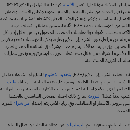
مراحلها المختلفة وتكاملها. تعمل
في عملية الشراء إلى الدفع (P2P)
الأتمتة
على تعزيز الكفاءة من خلال الحد من المهام اليدوية وتقليل الأخطاء وضمان
الامتثال للسياسات وتوفير رؤية في الوقت الفعلي لأنشطة المشتريات. بينما تنفذ
الكثير من المؤسسات أنظمة P2P الآلية لتحسين عملياتها، تختلف درجة
الأتمتة بحسب الأدوات والممارسات المحددة المعمول بها. من خلال إدارة كل
مرحلة من مراحل دورة الشراء إلى الدفع بعناية، يمكن للمؤسسات تحديد فرص
التحسين. وفي نهاية المطاف، يسهم هذا الإشراف في السلامة العامة والقدرة
التنافسية للشركات من خلال دعم اتخاذ القرارات الإستراتيجية وتعزيز عمليات
سلسلة التوريد المستدامة.
تبدأ عملية الشراء إلى الدفع (P2P)
للسلع أو الخدمات داخل
بتحديد الاحتياج
المؤسسة. ثم يتم إضفاء الطابع الرسمي على هذه الحاجة من خلال
طلب
الشراء، والذي يخضع لعملية اعتماد من جانب الأطراف المعنية. وبعد الموافقة
عليها، تبدأ عملية
، بما في ذلك اختيار الموردين المناسبين والحصول
التوريد
على عروض الأسعار أو العطاءات. وفي نهاية الأمر، يتم إصدار
للمورد
أمر شراء
المحدد.
عند التسليم، يتحقق قسم
من مطابقة الطلب وإيصال السلع
التسليمات