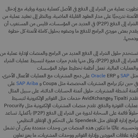
تطورت عملية من الشراء إلى الدفع في الأصل كعملية يدوية ورقية، مع إدخال
الأتمتة تدريجيًا على مدار العقود القليلة الماضية. وبالنظر إلى تعقيد عملية من
الشراء إلى الدفع (P2P) في العديد من المؤسسات، فليس من المستغرب أن
يقدم بعض موردي البرامج للدفع ما وصفوه بحلول كاملة لأتمتة كل خطوة
ودمجها.
تستخدم حلول الشراء إلى الدفع العديد من البرامج والمنصات لإدارة عملية من
الشراء إلى الدفع (P2P)، وكل منها يقدم ميزات مميزة لتبسيط عمليات الشراء
والعمليات المالية. تعمل أنظمة تخطيط موارد المؤسسات
مثل
و
ERP على دمج المشتريات مع العمليات الأعمال الأخرى،
Oracle
SAP
في حين تركز برامج المشتريات المخصصة مثل Coupa و
على
SAP Ariba
أتمتة أنشطة المشتريات. حلول أتمتة الحسابات الدائنة، على سبيل المثال
تقدم Tipalti وAvidXchange خدمات مثل الفواتير الإلكترونية لتبسيط
عمليات الفوترة والدفع. تقدم منصات المشتريات الإلكترونية مثل Procurify
حلولاً قائمة على السحابة لدورة من الشراء إلى الدفع (P2P) بأكملها. تساعد
برامج إدارة الإنفاق مثل Spendesk على التحكم في الإنفاق التنظيمي
وتحسينه. غالبًا ما تتكون هذه المنصات من وحدات متعددة يمكن أن تشمل
إدارة علاقات الموردين وإدارة الفواتير ووحدات المشتريات، ما يعزز تعاون