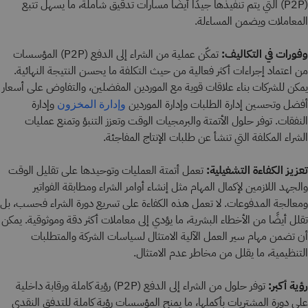
(P2P) التي يتم تنفيذها جيدًا أيضًا مسارات تدقيق شاملة، ما يسهل تتبع
المعاملات ويضمن المساءلة.
وفورات في التكاليف:
تمكّن عملية من الشراء إلى الدفع (P2P) المؤسسات
من اعتماد إجراءات أكثر فعالية من حيث التكلفة ما يحسن النتيجة النهائية.
يمكن للشركات بناء علاقات قوية مع الموردين المفضلين، والتفاوض على أسعار
أفضل وتحسين إدارة الطلبات وإدارة الموردين
وإدارة
وإدارة المخزون
النفقات. توفر حلول الأتمتة والبرمجيات الوقت وتعزز التنبؤ وتمنع عمليات
الشراء المكلفة التي تنشأ عن طلبات الإنتاج المفاجئة.
تعزيز الكفاءة التشغيلية:
تعمل أتمتة العمليات وتوحيدها على تقليل الوقت
والجهد اللازمين لإكمال المهام مثل إنشاء أوامر الشراء ومطابقة الفواتير
ومعالجة المدفوعات. لا تعمل هذه الكفاءة على تسريع دورة الشراء فحسب، بل
تقلل أيضًا من الأخطاء البشرية، ما يؤدي إلى معاملات أكثر دقة وموثوقية. يمكن
أن تضمن مهام سير العمل الآلية الامتثال لسياسات الشركة والمتطلبات
التنظيمية، ما يقلل من مخاطر عدم الامتثال.
رؤية أكبر:
توفر حلول من الشراء إلى الدفع (P2P) رؤية كاملة ورقابة داخلية
على دورة المشتريات بأكملها، ما يمنح المؤسسات رؤية كاملة للتدفق النقدي