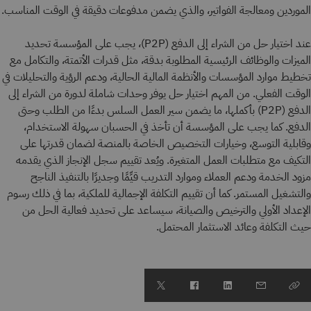
الموردين ومعالجة الفواتير، والذي يضمن مدفوعات دقيقة في الوقت المناسب.
عند اختيار حل من الشراء إلى الدفع (P2P)، يجب على المؤسسة تحديد
الميزات والوظائف الرئيسية المطلوبة بدقة، مثل قدرات الأتمتة، والتكامل مع
تخطيط موارد المؤسسات والأنظمة المالية الحالية، ودعم الرؤية والتحليلات في
الوقت الفعلي. من المهم اختيار حل يوفر وحدات شاملة لدورة من الشراء إلى
الدفع (P2P) بأكملها، ما يضمن سير العمل السلس بدءًا من الطلب وحتى
الدفع. كما يجب على المؤسسة أن تأخذ في الحسبان سهولة الاستخدام،
وقابلية التوسع، وخيارات التخصيص الخاصة بالمنصة لضمان قدرتها على
التكيف مع متطلبات العمل المتغيرة. ويُعد تقييم سجل الإنجاز الذي يقدمه
مزود الخدمة ودعم العملاء وموارد التدريب قيِّمًا وجديرًا بالتنفيذ الناجح
والتشغيل المستمر. كما أن تقييم التكلفة الإجمالية للملكية، بما في ذلك رسوم
الإعداد الأولي والترخيص والصيانة، سيساعد على تحديد فعالية الحل من
حيث التكلفة وعائد الاستثمار المحتمل.