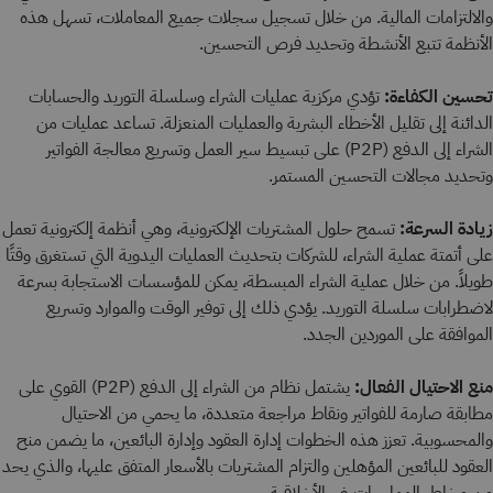
والالتزامات المالية. من خلال تسجيل سجلات جميع المعاملات، تسهل هذه
الأنظمة تتبع الأنشطة وتحديد فرص التحسين.
تحسين الكفاءة:
تؤدي مركزية عمليات الشراء وسلسلة التوريد والحسابات
الدائنة إلى تقليل الأخطاء البشرية والعمليات المنعزلة. تساعد عمليات من
الشراء إلى الدفع (P2P) على تبسيط سير العمل وتسريع معالجة الفواتير
وتحديد مجالات التحسين المستمر.
زيادة السرعة:
تسمح حلول المشتريات الإلكترونية، وهي أنظمة إلكترونية تعمل
على أتمتة عملية الشراء، للشركات بتحديث العمليات اليدوية التي تستغرق وقتًا
طويلاً. من خلال عملية الشراء المبسطة، يمكن للمؤسسات الاستجابة بسرعة
لاضطرابات سلسلة التوريد. يؤدي ذلك إلى توفير الوقت والموارد وتسريع
الموافقة على الموردين الجدد.
منع الاحتيال الفعال:
يشتمل نظام من الشراء إلى الدفع (P2P) القوي على
مطابقة صارمة للفواتير ونقاط مراجعة متعددة، ما يحمي من الاحتيال
والمحسوبية. تعزز هذه الخطوات إدارة العقود وإدارة البائعين، ما يضمن منح
العقود للبائعين المؤهلين والتزام المشتريات بالأسعار المتفق عليها، والذي يحد