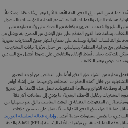
تُعد عملية من الشراء إلى الدفع بالغة الأهمية لأنها توفر نهجًا منظمًا ومتكاملاً
لإدارة عمليات الشراء والعمليات المالية. تسمح العملية للمؤسسات بالحصول
على السلع والخدمات الضرورية بكفاءة مع الحفاظ على رقابة صارمة على
النفقات. يساعد هذا النهج المنظم على منع الإنفاق غير المصرح به، ويقلل من
مخاطر التناقضات المالية ويساعد على ضمان اعتبار جميع المشتريات ضرورية
وتتماشى مع ميزانية المنظمة وسياساتها. من خلال مركزية بيانات المشتريات،
يمكن للشركات تحليل أنماط الإنفاق والتفاوض على شروط أفضل مع الموردين
وتحديد فرص توفير التكاليف.
تعمل عملية من الشراء حتى الدفع أيضًا على التخلص من أوجه القصور
التشغيلية من خلال أتمتة الخطوات المختلفة وتوحيدها، مثل إنشاء أوامر
الشراء ومطابقة الفواتير ومعالجة المدفوعات. تعمل هذه الأتمتة على تسريع
دورة المشتريات وتقليل الأخطاء البشرية، ما يؤدي إلى معاملات أكثر دقة
وموثوقية. إن المدفوعات الدقيقة في الوقت المناسب والتي يتم تسهيلها من
خلال عملية الشراء حتى الدفع المُدارة جيدًا تعمل على تحسين علاقات
الموردين، ما يضمن مستويات خدمة أفضل
.
وإدارة فعالة لسلسلة التوريد
خلال هذه العمليات، تقيس مؤشرات الأداء الرئيسية (KPIs) الكفاءة والدقة