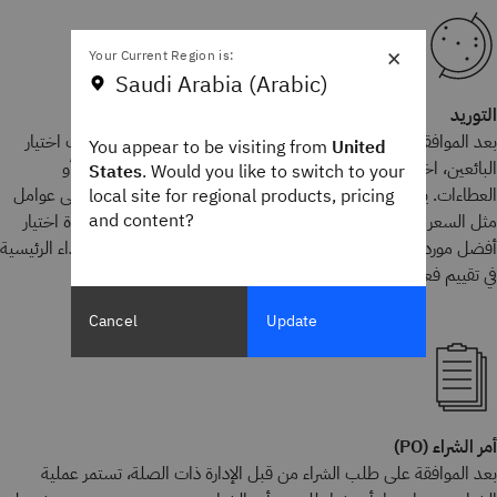
×
Your Current Region is:
Saudi Arabia (Arabic)
التوريد
بعد الموافقة، تبدأ مرحلة التوريد. تتضمن هذه الخطوة، من خطوات اختيار
You appear to be visiting from
United
البائعين، اختيار الموردين المناسبين والحصول على عروض الأسعار أو
States
. Would you like to switch to your
العطاءات. يقوم فريق المشتريات بتقييم الموردين المحتملين بناءً على عوامل
local site for regional products, pricing
and content?
مثل السعر والجودة ووقت التسليم والموثوقية. تضمن هذه الخطوة اختيار
أفضل مورد لتلبية احتياجات المنظمة. يمكن أن تساعد مؤشرات الأداء الرئيسية
في تقييم فعالية الموردين وأدائهم خلال هذه المرحلة.
Cancel
Update
أمر الشراء (PO)
بعد الموافقة على طلب الشراء من قبل الإدارة ذات الصلة، تستمر عملية