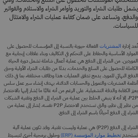
يشمل طلبات الشراء والتوريد وأوامر الشراء والاستلام والفواتير
والدفع، وتساعد على ضمان كفاءة عمليات الشراء والامتثال
للسياسات.
تُعد إدارة
الفعالة حيوية بالنسبة إلى المؤسسات للحصول على
المشتريات
الموارد الأساسية والحفاظ على التحكم في التكاليف وبناء علاقات إيجابية مع
الموردين. من الشراء إلى الدفع هي عملية أعمال شاملة تشمل دورة الحياة
الكاملة للحصول على السلع والخدمات، بدءًا من طلبات الشراء الأولية وحتى
الدفع النهائي للمورد. يدمج تدفق العمليات هذا وظائف مختلفة، بما في ذلك
أنظمة المشتريات والتمويل والحسابات الدائنة، بهدف إنشاء سير عمل سلس
يعزز الكفاءة والدقة التشغيلية. على الرغم من أنه غالبًا ما يُشار إليها بالاختصار
P2P، إلا أنه لا ينبغي الخلط بين عملية من الشراء إلى الدفع وتقنية الشبكات
من نظير إلى نظير، والتي تستخدم الاختصار P2P نفسه. يُشار إلى عملية من
الشراء إلى الدفع أحيانًا باسم الشراء إلى الدفع.
الشراء إلى الدفع (P2P) هي عملية وليست تقنية. وقد تكون عملية آلية
تستخدم
وحلول برمجية أخرى لتبسيط
تخطيط موارد المؤسسة (ERP)