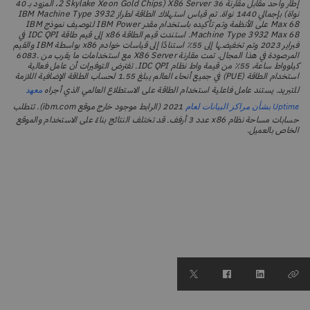
إطار واحد مقابل مقارنة 36 X86 Server (2 Skylake Xeon Gold Chips، المزود بـ 40
نواة) بإجمالي 1440 نواة. تم قياس استهلاك الطاقة لطراز IBM Machine Type 3932
Max 68 على الأنظمة وتم تأكيده باستخدام مقدر IBM Power لتوصيف نموذج IBM
Machine Type 3932 Max 68. استندت قيم الطاقة x86 إلى قيم طاقة IDC QPI في
فبراير 2023 وتم تخفيضها إلى 55٪ استنادًا إلى قياسات خوادم x86 بواسطة IBM والقيم
المرصودة في هذا المجال. تمت مقارنة X86 Server مع استخدامات ما يقرب من .6083
كيلوواط ساعة، 55٪ من قيمة واط نظام IDC QPI. تفترض التوفيرات أن عامل فعالية
استخدام الطاقة (PUE) في جميع أنحاء العالم يبلغ 1.55 لحساب الطاقة الإضافية اللازمة
للتبريد. يستند عامل فاعلية استخدام الطاقة على الاستطلاع العالمي الذي أجراه
معهد
2021 (الرابط موجود خارج موقع ibm.com). تتطلب
Uptime بشأن مراكز البيانات لعام
حسابات مساحة نظام x86 عدد 3 أرفف. قد تختلف النتائج بناءً على الاستخدام والموقع
الخاص بالعميل.