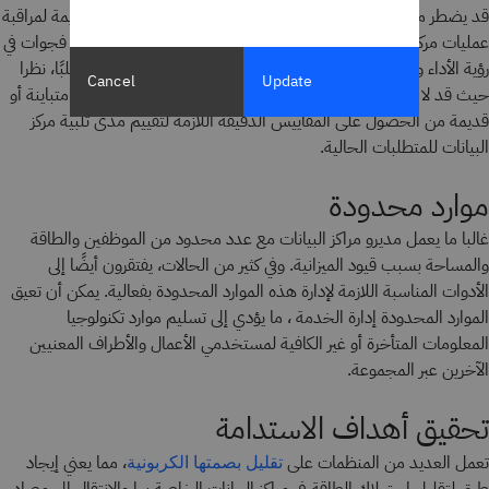
قد يضطر مدراء مراكز البيانات إلى استخدام معدات غير كافية أو قديمة لمراقبة
عمليات مركز البيانات المعقدة الخاصة بهم. يمكن أن يؤدي ذلك إلى فجوات في
رؤية الأداء وتوزيع عبء العمل غير الفعال. كما يتأثر تخطيط القدرة سلبًا، نظرا
Cancel
Update
حيث قد لا يتمكن مدراء مراكز البيانات الذين يعتمدون على معدات متباينة أو
قديمة من الحصول على المقاييس الدقيقة اللازمة لتقييم مدى تلبية مركز
البيانات للمتطلبات الحالية.
موارد محدودة
غالبا ما يعمل مديرو مراكز البيانات مع عدد محدود من الموظفين والطاقة
والمساحة بسبب قيود الميزانية. وفي كثير من الحالات، يفتقرون أيضًا إلى
الأدوات المناسبة اللازمة لإدارة هذه الموارد المحدودة بفعالية. يمكن أن تعيق
الموارد المحدودة إدارة الخدمة ، ما يؤدي إلى تسليم موارد تكنولوجيا
المعلومات المتأخرة أو غير الكافية لمستخدمي الأعمال والأطراف المعنيين
الآخرين عبر المجموعة.
تحقيق أهداف الاستدامة
تعمل العديد من المنظمات على
، مما يعني إيجاد
تقليل بصمتها الكربونية