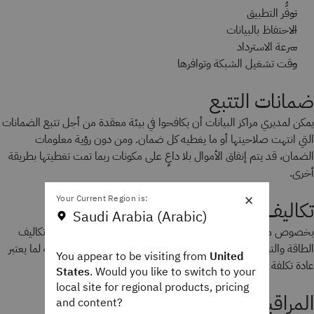
توفُّر التطبيق
الاحتفاظ بالبيانات
سرعة الاسترداد
وقت تشغيل الشبكة وتوافرها
ضمانات التتبع
يمكن لمديري مراكز البيانات أن يكافحوا في بيئة معقدة من أجل تتبع الضمانات
التي انتهت صلاحيتها أو ما يغطيه كل ضمان. ومن دون رؤية معلومات
الضمان، قد يتم إنفاق الأموال بلا داعٍ على مكونات ربما تمت تغطيتها بطريقة
أخرى.
×
Your Current Region is:
تكاليف
Saudi Arabia (Arabic)
بخصوص مراكز البيانات الخاصة، يمكن لموظفي تقنية المعلومات وتكاليف
الطاقة والتبريد استهلاك قدر كبير من الميزانية المحدودة المخصصة لما يعتبر
You appear to be visiting from
United
عادة تكلفة غير ذات قيمة مضافة للمؤسسة.
States
. Would you like to switch to your
local site for regional products, pricing
المراقبة
and content?