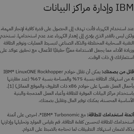
IBM وإدارة مراكز البيانات
عند استخدام الكهرباء فأنت تهدف إلى الحصول على قدرة كافية لإنجاز المهمة،
ولكن ليس بالقدر الذي يؤدي إلى إهدار الكهرباء عند عدم استخدامها. تستخدم
التقنية السحابية المختلطة والذكاء الصناعي لتبسيط العمليات وتوفير الطاقة
وزيادة الأداء، مما يجعل الاستدامة معزّزًا حقيقيًا للأعمال، مع تحقيق عوائد على
استثماراتك في ذات الوقت.
قلل من بصمتك:
يمكن أن تقلل خوادم IBM® LinuxONE Rockhopper
4 من استهلاك الطاقة بنسبة 75% والمساحة بنسبة 67% (عند مقارنتها
بأحمال العمل نفسها على خوادم x86 ذات الظروف والموقع المماثل) [1].
باستخدام مراكز البيانات الموفرة للطاقة وأعباء العمل المدمجة والبنية
الأساسية المحسنة، يمكنك توفير المال وتقليل بصمتك.
أتمتة استخدامك للطاقة:
مع IBM® Turbonomic®، احرص على أتمتة
استخدامك للطاقة لتحسين كفاءة الطاقة. قم بقياس الموارد وتحليلها وإدارتها
بذكاء لضمان استهلاك التطبيقات لما تحتاجه بالضبط على الدوام.