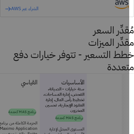
الشراء عبر AWS
قدِّر السعر
دِّر الميزات
ط التسعير - تتوفر خيارات دفع
عددة
الأساسيات
القياسي
ستة خيارات - الصيانة،
الفحص، إدارة المساحات،
تخطيط رأس المال، إدارة
العقود الإيجارية، تحسين
المخزون
برنامج MAS كخدمة
برنامج MAS كخدمة
الحزمة الكاملة من برنامج
Maximo Application
المستوى المبدئي لإدارة
Suite، والتي تجمع بين