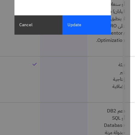
أو سنغافورة، أو
اليابان)
ملاحظة:
لا ينطبق ذلك
Cancel
Update
على MRO
Inventory
Optimization.
بيئة
غير
إنتاجية
إضافية
دعم DB2
أو SQL
Database
جدولة مرنة