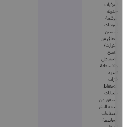
للترقيات
جدولة
موسَّعة
للترقيات
تحسين
التعافي من
الكوارث/
النسخ
الاحتياطي
والاستعادة
تمديد
فترات
الاحتفاظ
بالبيانات
التحقق من
صحة النشر
للصناعات
الخاضعة
للتنظيم