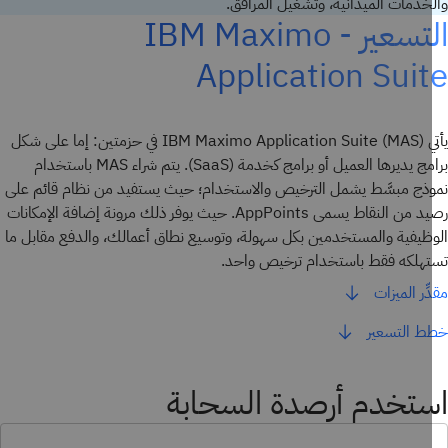
خدمات الميدانية، وتشغيل المرافق.
التسعير - IBM Maximo
Application Sui
يأتي IBM Maximo Application Suite (MAS) في حزمتين: إما على شكل
برامج يديرها العميل أو برامج كخدمة (SaaS). يتم شراء MAS باستخدام
ذج مبسَّط يشمل الترخيص والاستخدام؛ حيث يستفيد من نظام قائم على
رصيد من النقاط يسمى AppPoints. حيث يوفر ذلك مرونة إضافة الإمكانات
ظيفية والمستخدمين بكل سهولة، وتوسيع نطاق أعمالك، والدفع مقابل ما
هلكه فقط باستخدام ترخيص واحد.
ِّر الميزات
 التسعير
تخدم أرصدة السحابة