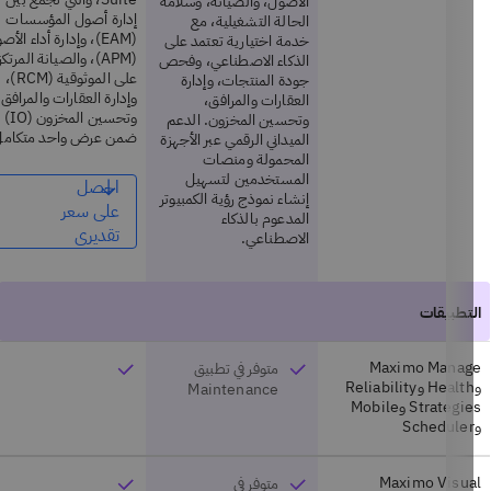
الأصول، والصيانة، وسلامة
إدارة أصول المؤسسات
الحالة التشغيلية، مع
(EAM)، وإدارة أداء الأصول
خدمة اختيارية تعتمد على
(APM)، والصيانة المرتكزة
الذكاء الاصطناعي، وفحص
على الموثوقية (RCM)،
جودة المنتجات، وإدارة
وإدارة العقارات والمرافق،
العقارات والمرافق،
وتحسين المخزون (IO)
وتحسين المخزون. الدعم
ضمن عرض واحد متكامل.
الميداني الرقمي عبر الأجهزة
المحمولة ومنصات
المستخدمين لتسهيل
احصل
إنشاء نموذج رؤية الكمبيوتر
على سعر
المدعوم بالذكاء
تقديري
الاصطناعي.
Maximo Manag
متوفر في تطبيق
وHealth وReliability
Maintenance
Strategies وMobile
Maximo Visua
متوفر في