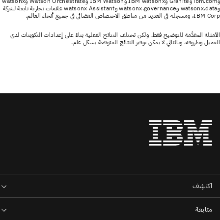
وibm.com وGranite وIBM watsonx وIBM Watson وWatson Orchestrate وwatsonx
وwatsonx.data وwatsonx.governance وwatsonx Assistant علامات تجارية تابعة لشركة
IBM Corp، ومسجلة في العديد من مناطق الاختصاص القضائي في جميع أنحاء العالم.
الأمثلة المقدَّمة للتوضيح فقط. ولكن تختلف النتائج الفعلية بناءً على إعدادات التكوينات لدى
العميل وظروفه، وبالتالي لا يمكن توفير النتائج المتوقعة بشكل عام.