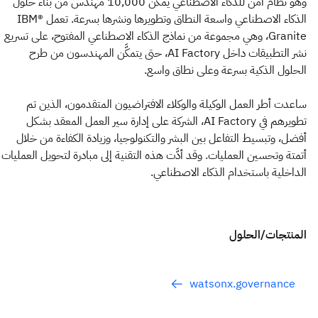
وهو نظام آمن للذكاء الاصطناعي يمكِّن 10,000 مهندس من بناء حلول
الذكاء الاصطناعي واسعة النطاق وتطويرها ونشرها بسرعة. تعمل IBM®
Granite، وهي مجموعة من نماذج الذكاء الاصطناعي المفتوح، على تسريع
نشر التطبيقات داخل AI Factory، حتى يتمكَّن المهندسون من طرح
الحلول الذكية بسرعة وعلى نطاق واسع.
ساعدت أطر العمل الوكيلة والوكلاء الافتراضيون المتقدمون، الذين تم
تطويرهم في AI Factory، الشركة على إدارة سير العمل المعقد بشكل
أفضل، وتبسيط التفاعل بين البشر والتكنولوجيا، وزيادة الكفاءة من خلال
أتمتة وتحسين العمليات. وقد أدَّت هذه التقنية إلى مبادرة لتحويل العمليات
الداخلية باستخدام الذكاء الاصطناعي.
المنتجات/الحلول
watsonx.governance