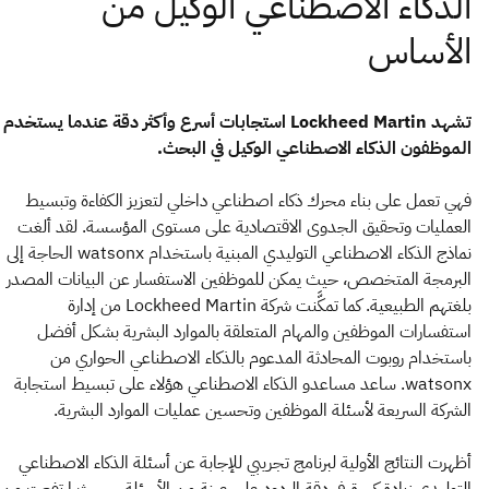
تشهد Lockheed Martin استجابات أسرع وأكثر دقة عندما يستخدم
الموظفون الذكاء الاصطناعي الوكيل في البحث.
فهي تعمل على بناء محرك ذكاء اصطناعي داخلي لتعزيز الكفاءة وتبسيط
العمليات وتحقيق الجدوى الاقتصادية على مستوى المؤسسة. لقد ألغت
نماذج الذكاء الاصطناعي التوليدي المبنية باستخدام watsonx الحاجة إلى
البرمجة المتخصص، حيث يمكن للموظفين الاستفسار عن البيانات المصدر
بلغتهم الطبيعية. كما تمكَّنت شركة Lockheed Martin من إدارة
استفسارات الموظفين والمهام المتعلقة بالموارد البشرية بشكل أفضل
باستخدام روبوت المحادثة المدعوم بالذكاء الاصطناعي الحواري من
watsonx. ساعد مساعدو الذكاء الاصطناعي هؤلاء على تبسيط استجابة
الشركة السريعة لأسئلة الموظفين وتحسين عمليات الموارد البشرية.
أظهرت النتائج الأولية لبرنامج تجريبي للإجابة عن أسئلة الذكاء الاصطناعي
التوليدي زيادة كبيرة في دقة الردود على عينة من الأسئلة - حيث ارتفعت من