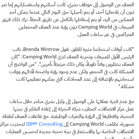
العملاء من الوصول إلى موظف بشري، كانت أسئلتهم واستفساراتهم إما تمر
دون أن يلاحظها أحد، أو يتم تأجيلها حتى اليوم التالي عندما يتمكن أحد
الممثلين من الرد، أو يتم إسقاطها بالكامل عن طريق الخطأ. ترك ذلك فريق
المبيعات في Camping World دون رؤية عدد العملاء المحتملين
المتراكمين في غير ساعات العمل.
"كانت أوقات استجابتنا مثيرة للقلق. تقول Brenda Wintrow، نائب
الرئيس الأول للمبيعات وتجربة العملاء لدى Camping World: "كان
العملاء ينتظرون وقتاً طويلاً، وكان ذلك مرتبطاً بأمرين". "من الواضح أن
المشكلة كانت في الحجم، ولكن عدم وجود رؤية واضحة لأدائهم ووقت
استجابتهم بالإضافة إلى عدد المحادثات التي يمكنهم تعظيمها كانت
مشكلة."
مع عدم قدرة عملائها على الوصول إلى وكيل بشري مباشر خلال ساعات
عمل مركز الاتصالات، اضطرت شركة التجزئة إلى إعادة التفكير في بنيتها
التحتية، وافتقارها إلى الرؤية والثغرات الوظيفية. مع تفاعلات العملاء كنقطة
محورية، تطلعت Camping World إلى
لتحديث مراكز
IBM® Consulting
الاتصالات الخاصة بها والاستثمار في بنية تحتية جديدة لتحسين العمليات