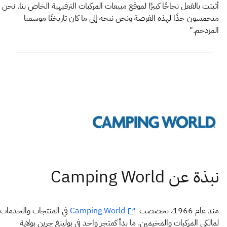
أثبتت بالفعل نجاحًا كبيرًا لموقع مبيعات المركبات الترفيهية الخاص بنا. نحن
متحمسون جدًا لهذه الفرصة ونحن نتجه إلى ما كان تاريخيًا موسمنا
المزدحم."
منذ عام 1966، تخصصت
في المنتجات والخدمات
Camping World
لمالكي المركبات والمخيمين. ما بدأ كمتجر واحد في بولينغ جرين بولاية