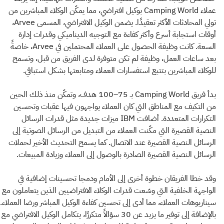
عملاء Camping World بوكيل افتراضي، مما يمكّن الوكلاء المباشرين من
تولي المحادثات الأكثر تعقيدًا. يضمن الوكيل الافتراضي، المسمى Arvee،
أوقات استجابة أسرع وأكثر كفاءة مع التوجيه الديناميكي وقدرات إدارة
السعة. كانت وظيفة الحصول على العملاء المحتملين في Arvee، خاصةً
بعد ساعات العمل، وظيفة لم تكن متوفرة لدى الفريق من قبل، وتسمح
للوكلاء المباشرين بتتبع استفسارات العملاء ومتابعتها بشكل استباقي.
بدأ فريق Camping World بـ 75–100 هدف، وتمكّن منذ ذلك الحين
من التكيف مع المناطق التي كان العملاء يواجهون فيها عقبات وتحسين
التكرارات المتعددة. أضافت IBM ميزات جديدة مثل قدرات الرسائل
النصية القصيرة التي مكّنت العملاء من التبديل من الرسائل الصوتية إلى
الرسائل النصية القصيرة عند الاتصال. كما يسمح التحديث الأخير لحملات
الرسائل النصية القصيرة الصادرة بالوصول إلى العملاء وزيادة المبيعات.
وقد خطا الفريقان خطوة أخرى إلى الأمام ودمجا تحسينات إضافية في
الواجهة الخلفية التي وسّعت قدرات الوكلاء الافتراضيين الذين يتعاملون مع
سيناريوهات العملاء، مما أدى إلى تحسين كفاءة الوكيل المباشر ورضا العملاء.
بالإضافة إلى توفير ما يزيد عن 30 سؤالاً متكررًا، يتكامل الوكيل الافتراضي مع