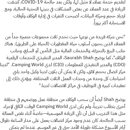
لتقديم خدمة عملاء لا مثيل لها، ولكن بعد جائحة COVID-19، كشفت
الزيادة في عدد العملاء عن بعض المشكلات في بنيتها التحتية الحالية. ومع
ازدياد حجم وحركة البيانات، أصبحت الثغرات في إدارة الوكلاء وأوقات
الاستجابة أكثر بروزاً.
"نحن شركة فريدة من نوعها حيث نخدم ثلاث مجموعات متميزة جداً من
العملاء الذين يحبون أسلوب حياة المقطورات (الحياة على الطريق). هناك
جانب البيع بالتجزئة، والخدمات المالية مثل التأمين أو السلع، وجانب
الوكلاء"، كما يوضح Saurabh Shah، المدير التنفيذي للخدمات الرقمية
(CDO) والمدير التنفيذي للمعلومات (CIO) لدى Camping World. "لدينا
مركز اتصال بحجم لائق، ولكن لا يمكن أن يكون لدينا وكيل واحد يلبي
احتياجات كل وحدة من وحدات العمل الثلاث المختلفة. ويؤدي ذلك إلى
تعقيدات كبيرة في التوظيف في مراكز الاتصالات لدينا."
يوضح Shah أيضاً أن سحب الوكلاء من منطقة عمل ووضعهم في منطقة
أخرى يتطلب تدريباً، ولم يكن لدى Camping World الوقت الكافي لإجراء
مثل هذا التدريب قبل أن تأتي الزيادة الموسمية—خاصةً أثناء نقص العمالة
بسبب الجائحة. كان عدم وجود مركز اتصالات يعمل على مدار الساعة طوال
أيام الأسبوع مشكلة طويلة الأمد حتى في غير الموسم. عندما لم يتمكن