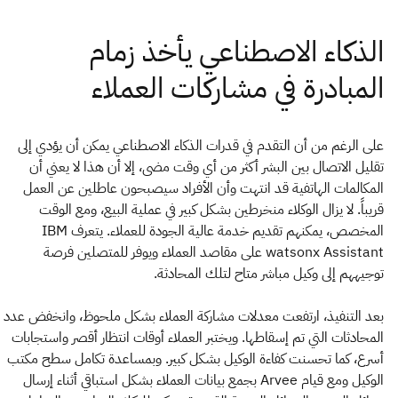
على الرغم من أن التقدم في قدرات الذكاء الاصطناعي يمكن أن يؤدي إلى
تقليل الاتصال بين البشر أكثر من أي وقت مضى، إلا أن هذا لا يعني أن
المكالمات الهاتفية قد انتهت وأن الأفراد سيصبحون عاطلين عن العمل
قريباً. لا يزال الوكلاء منخرطين بشكل كبير في عملية البيع، ومع الوقت
المخصص، يمكنهم تقديم خدمة عالية الجودة للعملاء. يتعرف IBM
watsonx Assistant على مقاصد العملاء ويوفر للمتصلين فرصة
توجيههم إلى وكيل مباشر متاح لتلك المحادثة.
بعد التنفيذ، ارتفعت معدلات مشاركة العملاء بشكل ملحوظ، وانخفض عدد
المحادثات التي تم إسقاطها. ويختبر العملاء أوقات انتظار أقصر واستجابات
أسرع، كما تحسنت كفاءة الوكيل بشكل كبير. وبمساعدة تكامل سطح مكتب
الوكيل ومع قيام Arvee بجمع بيانات العملاء بشكل استباقي أثناء إرسال