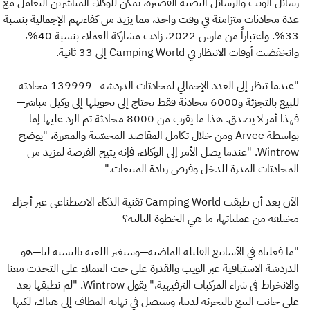
رسائل الويب والرسائل النصية القصيرة، يمكن للوكلاء المباشرين التعامل مع
عدة محادثات متزامنة في وقت واحد، مما يزيد من كفاءتهم الإجمالية بنسبة
33%. واعتباراً من مارس 2022، زادت مشاركة العملاء بنسبة 40%،
وانخفضت أوقات الانتظار في Camping World إلى 33 ثانية.
"عندما تنظر إلى العدد الإجمالي لمحادثات الدردشة—139999 محادثة
للبيع بالتجزئة و6000 محادثة فقط تحتاج إلى تحويلها إلى وكيل مباشر—
فهذا أمر لا يصدق. هذا ما يقرب من 8000 محادثة تم الرد عليها إما
بواسطة Arvee ومن خلال تكامل المقاصد المحسّنة والمعززة، "يوضح
Wintrow. "عندما يصل الأمر إلى الوكلاء، فإنه يتيح الفرصة لمزيد من
المحادثات المدرة للدخل وفرص زيادة المبيعات."
الآن بعد أن طبقت Camping World تقنية الذكاء الاصطناعي عبر أجزاء
مختلفة من عملياتها، ما هي الخطوة التالية؟
"ما فعلناه في الأسابيع القليلة الماضية—وسيغير اللعبة بالنسبة لنا—هو
الدردشة الاستباقية عبر الويب والقدرة على حث العملاء على التحدث معنا
والانخراط في شراء المركبات الترفيهية،" يقول Wintrow. "لم نطبقها بعد
على جانب البيع بالتجزئة لدينا، وسنصل في نهاية المطاف إلى هناك، لكنها