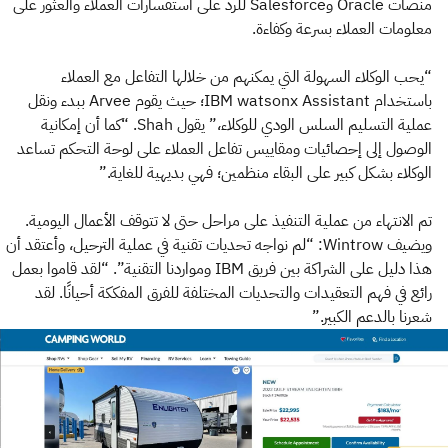
منصات Oracle وSalesforce للرد على استفسارات العملاء والعثور على
معلومات العملاء بسرعة وكفاءة.
“يحب الوكلاء السهولة التي يمكنهم من خلالها التفاعل مع العملاء
باستخدام IBM watsonx Assistant؛ حيث يقوم Arvee ببدء ونقل
عملية التسليم السلس الودي للوكلاء،” يقول Shah. “كما أن إمكانية
الوصول إلى إحصائيات ومقاييس تفاعل العملاء على لوحة التحكم تساعد
الوكلاء بشكل كبير على البقاء منظمين؛ فهي بديهية للغاية.”
تم الانتهاء من عملية التنفيذ على مراحل حتى لا تتوقف الأعمال اليومية.
ويضيف Wintrow: “لم نواجه تحديات تقنية في عملية الترحيل، وأعتقد أن
هذا دليل على الشراكة بين فريق IBM ومواردنا التقنية”. “لقد قاموا بعمل
رائع في فهم التعقيدات والتحديات المختلفة للفرق المفككة أحيانًا. لقد
شعرنا بالدعم الكبير.”