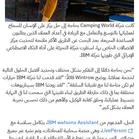
كانت شركة Camping World بحاجة إلى حل يركز على الإنسان للسماح
لعملياتها بالتوسع والتعامل مع الزيادة في أعداد العملاء الذين يطلبون
المساعدة السريعة. بعد البحث عن الطريق الأكثر ملاءمة لتحديث مركز
الاتصالات الخاص بها، استقرت شركة التجزئة على أداة الذكاء الاصطناعي
الإدراكي التي طورتها شركة IBM.
“نحن بحاجة دائمًا إلى التفكير بشكل مختلف وتحديد أفضل الحلول التالية
لخدمة عملائنا. يوضح Wintrow قائلاً: “لقد قدمت لنا شركة IBM خيارات
لم تكن متاحة لنا مع تقنياتنا السابقة”. “لقد زودتنا IBM بسيناريوهات
مختلفة بما في ذلك خارطة الطريق لبناء تقنيتها التي سمحت لنا في النهاية
بتبسيط عملياتنا، وخلق كفاءة الوكيل، والأهم من ذلك تحسين تجربة
العملاء بشكل كبير.”
الحل، المدعوم من
، يتكامل بسلاسة مع
IBM watsonx Assistant
، وهي منصة سحابية للمحادثات، وتم نشره عبر جميع
LivePerson
خصائص الويب، مما زاد من تغطية الأسئلة والقدرات الهاتفية. إنه يربط