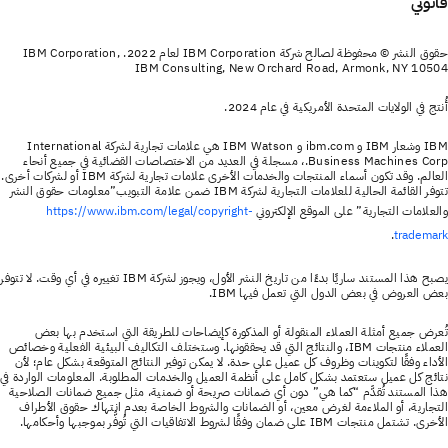
قانوني
حقوق النشر © محفوظة لصالح شركة IBM Corporation لعام 2022. IBM Corporation,
IBM Consulting, New Orchard Road, Armonk, NY 10504
أُنتج في الولايات المتحدة الأمريكية في عام 2024.
IBM وشعار IBM و ibm.com و IBM Watson هي علامات تجارية لشركة International
Business Machines Corp.، مسجلة في العديد من الاختصاصات القضائية في جميع أنحاء
العالم. وقد تكون أسماء المنتجات والخدمات الأخرى علامات تجارية لشركة IBM أو لشركات أخرى.
تتوفر القائمة الحالية للعلامات التجارية لشركة IBM ضمن علامة التبويب”معلومات حقوق النشر
والعلامات التجارية” على الموقع الإلكتروني
https://www.ibm.com/legal/copyright-
.
trademark
يصبح هذا المستند ساريًا بدءًا من تاريخ النشر الأول، ويجوز لشركة IBM تغييره في أي وقت. لا تتوفر
بعض العروض في بعض الدول التي تعمل فيها IBM.
تُعرض جميع أمثلة العملاء المنقولة أو المذكورة كإيضاحات للطريقة التي استخدم بها بعض
العملاء منتجات IBM، والنتائج التي قد يحققونها. وستختلف التكاليف البيئية الفعلية وخصائص
الأداء وفقًا لتكوينات وظروف كل عميل على حدة. لا يمكن توفير النتائج المتوقعة بشكل عام؛ لأن
نتائج كل عميل ستعتمد بشكل كامل على أنظمة العميل والخدمات المطلوبة. المعلومات الواردة في
هذا المستند تُقدَّم “كما هي” دون أي ضمانات صريحة أو ضمنية، مثل جميع ضمانات الصلاحية
التجارية، أو الملاءمة لغرض معين، أو الضمانات والشروط الخاصة بعدم انتهاك حقوق الأطراف
الأخرى. تشتمل منتجات IBM على ضمان وفقًا لشروط الاتفاقيات التي تُوفَّر بموجبها وأحكامها.