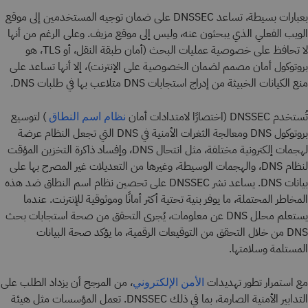
بعبارات بسيطة، تساعد DNSSEC على ضمان توجيه المستخدمين إلى موقع
الويب الفعلي الذي يبحثون عنه، وليس إلى موقع مزيف. وعلى الرغم من أنها
لا تحافظ على خصوصية عمليات البحث (أمان طبقة النقل، أو TLS، هو
بروتوكول أمان مصمم لضمان الخصوصية على الإنترنت)، إلا أنها تساعد على
منع الكيانات الخبيثة من إدراج استجابات DNS متلاعب بها في طلبات DNS.
تُستخدم DNSSEC (اختصارًا لامتدادات أمان
) لتوسيع
نظام اسم النطاق
بروتوكول DNS ومعالجة الثغرات الأمنية في DNS التي تجعل النظام عرضة
لهجمات إلكترونية مختلفة، مثل انتحال DNS، وإفساد ذاكرة التخزين المؤقت
لنظام DNS، والهجمات الوسيطة، وغيرها من التعديلات غير المصرح بها على
بيانات DNS. يساعد نشر DNSSEC على تحصين نظام اسم النطاق ضد هذه
المخاطر المحتملة، ما يوفر بنية تحتية أكثر أمانًا وموثوقية للإنترنت. عندما
يستعلم محلل DNS عن معلومات، يُجرى التحقق من صحة استجابات بحث
DNS من خلال التحقق من التوقيعات الرقمية، ما يؤكد صحة البيانات
المستلمة وسلامتها.
مع استمرار تطور تهديدات
، من المرجح أن يزداد الطلب على
الأمن الإلكتروني
التدابير الأمنية الصارمة، بما في ذلك DNSSEC. تعمل المؤسسات مثل هيئة