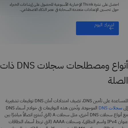
احصل على نشرة Think الإخبارية الأسبوعية للحصول على إرشادات الخبراء
حول تحسين الإعدادات متعددة السحابة في عصر الذكاء الاصطناعي.
اشترك اليوم
أنواع ومصطلحات سجلات DNS ذات
الصلة
للمساعدة على تأمين DNS، تضيف امتدادات أمان DNS توقيعات تشفيرية
إلى
الموجودة. وتُخزن هذه التوقيعات في خوادم أسماء DNS
سجلات DNS
مع أنواع سجلات DNS أخرى، مثل سجلات A (التي تُنشئ اتصالاً مباشرًا بين
عنوان IPv4 واسم النطاق)، وسجلات AAAA (التي تربط أسماء النطاقات