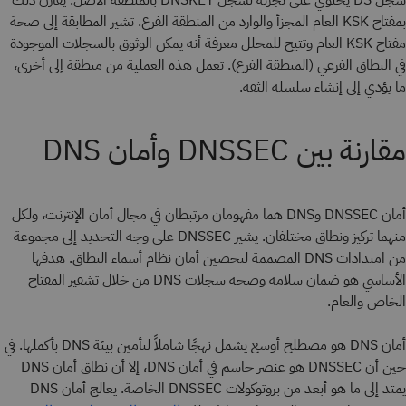
سجل DS يحتوي على تجزئة لسجل DNSKEY بالمنطقة الأصل. يُقارن ذلك
بمفتاح KSK العام المجزأ والوارد من المنطقة الفرع. تشير المطابقة إلى صحة
مفتاح KSK العام وتتيح للمحلل معرفة أنه يمكن الوثوق بالسجلات الموجودة
في النطاق الفرعي (المنطقة الفرع). تعمل هذه العملية من منطقة إلى أخرى،
ما يؤدي إلى إنشاء سلسلة الثقة.
مقارنة بين DNSSEC وأمان DNS
أمان DNSSEC وDNS هما مفهومان مرتبطان في مجال أمان الإنترنت، ولكل
منهما تركيز ونطاق مختلفان. يشير DNSSEC على وجه التحديد إلى مجموعة
من امتدادات DNS المصممة لتحصين أمان نظام أسماء النطاق. هدفها
الأساسي هو ضمان سلامة وصحة سجلات DNS من خلال تشفير المفتاح
الخاص والعام.
أمان DNS هو مصطلح أوسع يشمل نهجًا شاملاً لتأمين بيئة DNS بأكملها. في
حين أن DNSSEC هو عنصر حاسم في أمان DNS، إلا أن نطاق أمان DNS
يمتد إلى ما هو أبعد من بروتوكولات DNSSEC الخاصة. يعالج أمان DNS