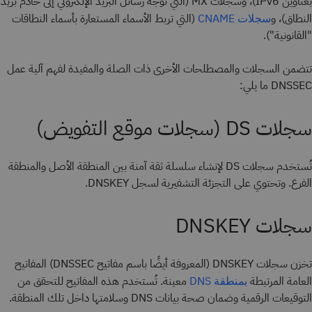
بعناوين IPv6)، وسجلات MX (التي توجه رسائل البريد الإلكتروني إلى خادم بريد
النطاق)، و
(التي تربط الأسماء المستعارة بأسماء النطاقات
سجلات CNAME
"القانونية").
تتضمن السجلات والمصطلحات الأخرى ذات الصلة والمفيدة لفهم آلية عمل
DNSSEC ما يلي:
سجلات DS (سجلات موقع التفويض)
تُستخدم سجلات DS لإنشاء سلسلة ثقة آمنة بين المنطقة الأصل والمنطقة
الفرع. وتحتوي على التجزئة التشفيرية لسجل DNSKEY.
سجلات DNSKEY
تخزن سجلات DNSKEY (المعروفة أيضًا باسم مفاتيح DNSSEC) المفاتيح
العامة المرتبطة
معينة. تُستخدم هذه المفاتيح للتحقق من
بمنطقة DNS
التوقيعات الرقمية وضمان صحة بيانات DNS وسلامتها داخل تلك المنطقة.