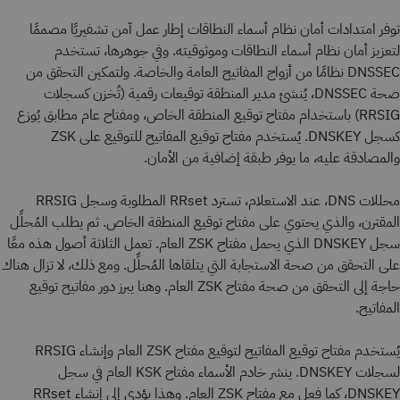
توفر امتدادات أمان نظام أسماء النطاقات إطار عمل آمن تشفيريًا مصممًا
لتعزيز أمان نظام أسماء النطاقات وموثوقيته. وفي جوهرها، تستخدم
DNSSEC نظامًا من أزواج المفاتيح العامة والخاصة. ولتمكين التحقق من
صحة DNSSEC، يُنشئ مدير المنطقة توقيعات رقمية (تُخزن كسجلات
RRSIG) باستخدام مفتاح توقيع المنطقة الخاص، ومفتاح عام مطابق يُوزع
كسجل DNSKEY. يُستخدم مفتاح توقيع المفاتيح للتوقيع على ZSK
والمصادقة عليه، ما يوفر طبقة إضافية من الأمان.
محللات DNS، عند الاستعلام، تسترد RRset المطلوبة وسجل RRSIG
المقترن، والذي يحتوي على مفتاح توقيع المنطقة الخاص. ثم يطلب المُحلِّل
سجل DNSKEY الذي يحمل مفتاح ZSK العام. تعمل الثلاثة أصول هذه معًا
على التحقق من صحة الاستجابة التي يتلقاها المُحلِّل. ومع ذلك، لا تزال هناك
حاجة إلى التحقق من صحة مفتاح ZSK العام. وهنا يبرز دور مفاتيح توقيع
المفاتيح.
يُستخدم مفتاح توقيع المفاتيح لتوقيع مفتاح ZSK العام وإنشاء RRSIG
لسجلات DNSKEY. ينشر خادم الأسماء مفتاح KSK العام في سجل
DNSKEY، كما فعل مع مفتاح ZSK العام. وهذا يؤدي إلى إنشاء RRset