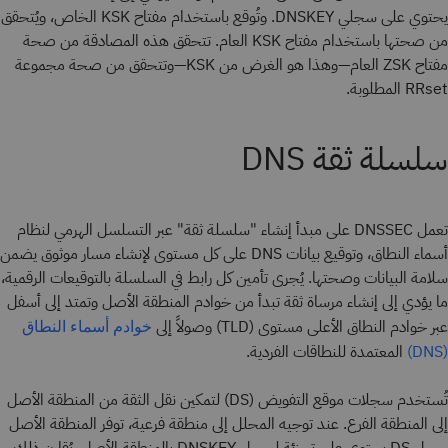
يحتوي على سجلي DNSKEY. وتُوقع باستخدام مفتاح KSK الخاص، ويُتحقق
من صحتها باستخدام مفتاح KSK العام. تتحقق هذه المصادقة من صحة
مفتاح ZSK العام—وهذا هو الغرض من KSK—وتتحقق من صحة مجموعة
RRset المطلوبة.
سلسلة ثقة DNS
تعمل DNSSEC على مبدأ إنشاء "سلسلة ثقة" عبر التسلسل الهرمي لنظام
أسماء النطاق، وتوقيع بيانات DNS على كل مستوى لإنشاء مسار موثوق يضمن
سلامة البيانات وصحتها. يُجرى تأمين كل رابط في السلسلة بالتوقيعات الرقمية،
ما يؤدي إلى إنشاء مرساة ثقة تبدأ من خوادم المنطقة الأصل وتمتد إلى أسفل
عبر خوادم النطاق الأعلى مستوى (TLD) وصولاً إلى
خوادم أسماء النطاق
المعتمدة للنطاقات الفردية.
(DNS)
تُستخدم سجلات موقع التفويض (DS) لتمكين نقل الثقة من المنطقة الأصل
إلى المنطقة الفرع. عند توجيه المحلل إلى منطقة فرعية، توفر المنطقة الأصل