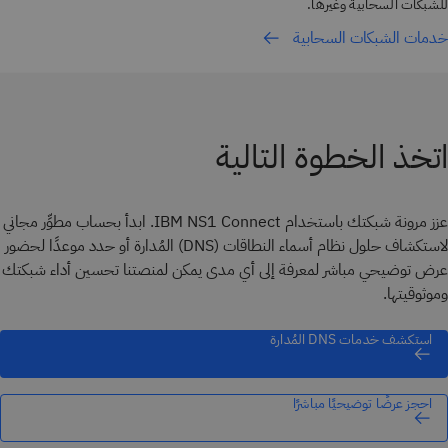
للشبكات السحابية وغيرها.
خدمات الشبكات السحابية
اتخذ الخطوة التالية
عزز مرونة شبكتك باستخدام IBM NS1 Connect. ابدأ بحساب مطوِّر مجاني
لاستكشاف حلول نظام أسماء النطاقات (DNS) المُدارة أو حدد موعدًا لحضور
عرض توضيحي مباشر لمعرفة إلى أي مدى يمكن لمنصتنا تحسين أداء شبكتك
وموثوقيتها.
استكشف خدمات DNS المُدارة
احجز عرضًا توضيحيًا مباشرًا