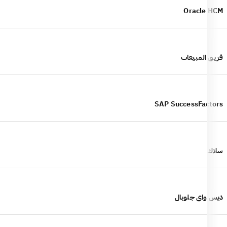
Oracle HCM
فريق المبيعات
SAP SuccessFactors
سلاك
ذيس واي جلوبال