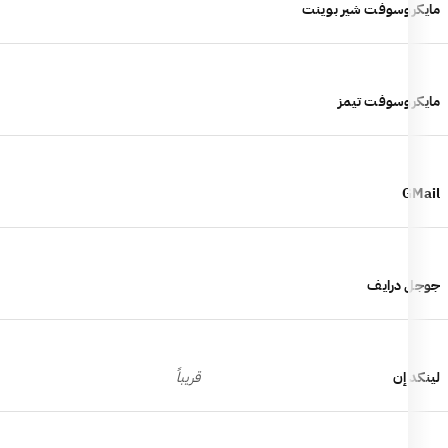
مايكروسوفت شير بوينت
مايكروسوفت تيمز
GMail
جوجل درايف
لينكد إن
قريباً