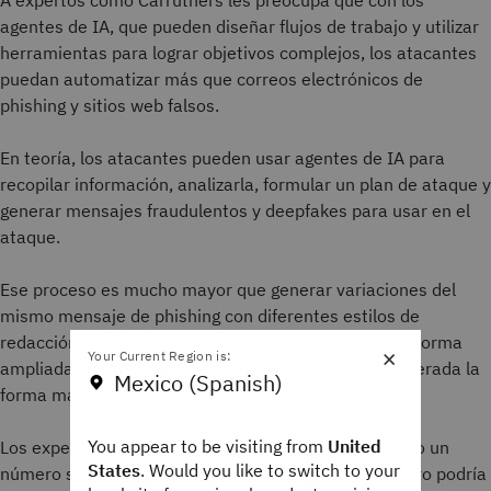
A expertos como Carruthers les preocupa que con los
agentes de IA, que pueden diseñar flujos de trabajo y utilizar
herramientas para lograr objetivos complejos, los atacantes
puedan automatizar más que correos electrónicos de
phishing y sitios web falsos.
En teoría, los atacantes pueden usar agentes de IA para
recopilar información, analizarla, formular un plan de ataque y
generar mensajes fraudulentos y deepfakes para usar en el
ataque.
Ese proceso es mucho mayor que generar variaciones del
mismo mensaje de phishing con diferentes estilos de
redacción para diferentes objetivos. Se trata de una forma
×
Your Current Region is:
ampliada de
phishing focalizado
superdirigido considerada la
Mexico (Spanish)
forma más eficaz de ingeniería social.
You appear to be visiting from
United
Los expertos
en ciberseguridad
aún no han detectado un
States
. Would you like to switch to your
número significativo de agentes de IA maliciosos, pero podría