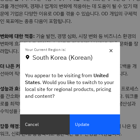
과를 개선하며, 경제나 업계의 변화에 적응하는 데 도움이 될 수 있기 때
문에 기업은 다양한 이유로 OD를 겪을 수 있습니다. OD 개입의 구체적
인 목표에는 종종 다음이 포함됩니다.
변화에 대한 적응:
기술 발전, 경쟁 심화, 시장 변화 등 비즈니스 환경의
변화에 효과적으로 대처할 수 있도록 적응력과 복원력을 갖춘 문화를 장
×
Your Current Region is:
려합니다.
South Korea (Korean)
더 나은 커뮤니케이션:
조직 전반의 커뮤니케이션, 협업 및 피드백을 개
선하여 직원들이 가치를 인정받는 투명한 업무 환경을 조성합니다.
You appear to be visiting from
United
States
. Would you like to switch to your
성능과 효율성 향상:
운영상의 비효율성을 파악하여 해결하고, 프로세스
local site for regional products, pricing
를 간소화하며, 전반적인 성과를 향상시키는 개입을 구현합니다. 워크플
and content?
로를 최적화하고 낭비를 줄임으로써 조직은 목표를 달성하고 생산성과
수익성을 높일 수 있습니다.
Cancel
Update
갈등 해결
: 커뮤니케이션 및 협업과 관련된 문제를 해결하여 더 나은 팀
워크, 신뢰 관계, 긍정적이고 생산적인 업무 환경을 지원합니다.