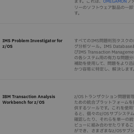
ます。これは、
フ
OMEGAMON
リーのソフトウェア製品の一部
す。
IMS Problem Investigator for
すべてのIMS問題判別タスクの
z/OS
グ分析ツール。IMS Databas
びIMS Transaction Manageme
の各システム用の有力な問題分
補助を使用して、問題をより迅
かつ容易に特定し、解決します
IBM Transaction Analysis
z/OSトランザクション問題管
Workbench for z/OS
ための統合プラットフォームを
供するツールです。これを使用
ると、個々のz/OSサブシステ
確認したり、それらを単一の統
ビューに組み合わせたりするこ
ができ、さまざまなz/OSサブ