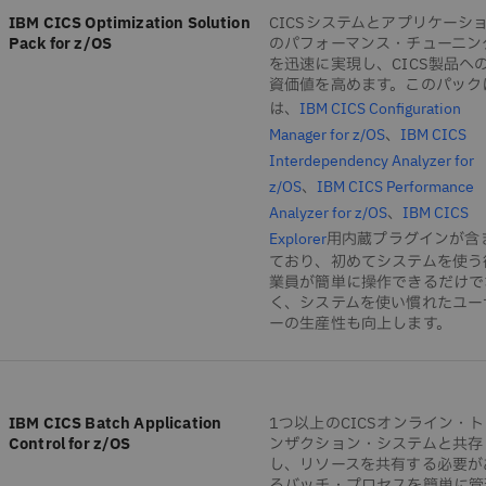
IBM CICS Optimization Solution
CICSシステムとアプリケーシ
Pack for z/OS
のパフォーマンス・チューニン
を迅速に実現し、CICS製品へ
資価値を高めます。このパック
は、
IBM CICS Configuration
、
Manager for z/OS
IBM CICS
Interdependency Analyzer for
、
z/OS
IBM CICS Performance
、
Analyzer for z/OS
IBM CICS
用内蔵プラグインが含
Explorer
ており、初めてシステムを使う
業員が簡単に操作できるだけで
く、システムを使い慣れたユー
ーの生産性も向上します。
IBM CICS Batch Application
1つ以上のCICSオンライン・
Control for z/OS
ンザクション・システムと共存
し、リソースを共有する必要が
るバッチ・プロセスを簡単に管