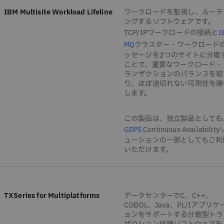
IBM Multisite Workload Lifeline
ワークロードを監視し、ルーテ
ングするソフトウェアです。
TCP/IPワークロードの接続と
I
クラスター・ワークロード
MQ
ッセージを2つのサイトに分散
ことで、重要なワークロード・
ランザクションのバランスを取
り、ほぼ途切れない可用性を確
します。
この製品は、独立製品としても
Continuous Availabilit
GDPS
ューションの一部としてもご利
いただけます。
TXSeries for Multiplatforms
データセンターでC、C++、
COBOL、Java、PL/Iアプリケ
ョンをサポートする分散型トラ