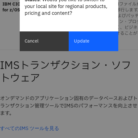
IBM CICS VSAM Transparency
貴重なデータをVSAMファイル
your local site for regional products,
for z/OS
IBM Db2テーブルに移行しま
pricing and content?
この移行は、CICSおよびバッ
VSAMアプリケーション・プロ
ムを変更することなく、ビジネ
要件に応じて進化させることが
きます。
Cancel
Update
IMSトランザクション・ソフ
トウェア
オンデマンドのアプリケーション固有のデータベースおよびト
ランザクション管理ツールでIMSのパフォーマンスを向上させ
ます。
すべてのIMS ツールを見る