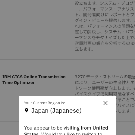
役立ちます。システム・プログ
ー、パフォーマンス・アナリス
ト、開発者向けにレポートとプ
グイン・ビューを提供します。
れは、パフォーマンスの問題を
定して解決し、システム・パフ
ーマンスをモダナイズした上で
容量計画の傾向を分析するのに
立ちます。
IBM CICS Online Transmission
3270データ・ストリームの最
Time Optimizer
により、ユーザーの生産性とネ
トワーク使用率が向上します。
バイスタイプで利用可能なすべ
の順序を最適に使用することで
×
Your Current Region is:
サポートされているデバイスに
Japan (Japanese)
信される文字数を減らします。
You appear to be visiting from
United
States
. Would you like to switch to