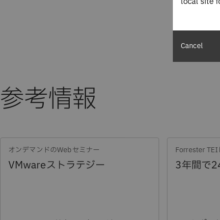
local site 
Cancel
参考情報
すべてのチームに信頼される自動化
運用化を確実にする統合
1つのプラットフォームで、コストとパフォーマン
将来を見据えた戦略をサポートするプラットフォー
な方法を実現
urbonomicは、お客様のビジネスニーズの変化に合わせて進
urbonomicソフトウェアの
urbonomicは幅広いツールやテクノロジーと
により、I
高度なオートメーション
シームレスに統合
適応性の高い設計になっています。このプラットフォームのア
レーション、アプリケーションチームはインフラストラクチャ
主導のプロセスを通じてチームがワークロード、アプリケーシ
オンデマンドのWebセミナー
Forrester 
urbonomicプラットフォームにより、チームはコストを削減
づいており、ハイブリッドクラウド、マルチクラウド、エッジ
を自信を持って最適化できるようになります。透明性が高く、
ャーを迅速に運用できるようにします。カスタマイズ可能なポ
、ハイブリッドの環境全体でアプリケーションの性能を確保す
VMwareストラテジー
3年間で2
要と供給をマッチングさせます。これにより、インフラストラ
のデータ駆動型アクションを提供することで、このプラットフ
ソースの割り当て、ワークロードの配置、スケーリングに関す
機能により、組織は既存のインフラストラ
オンプレミス最適化
関わらず、ITリソースを効率的に管理することができます。
ではなく戦略的なイニシアチブに集中しながら、オートメーシ
定義でき、環境全体で最適なパフォーマンス、コスト効率、レ
用できます。
する企業向けに、Turbonomic
FinOpsを重視
ようにします。
。
ースを特定し、コスト削減アクションを生成することで、
クラ
お問い合わせ
援します。また、
も実現し、コンテナ化
Kubernetesの最適化