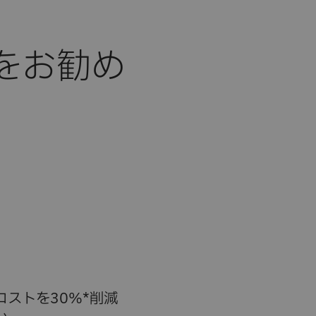
icをお勧め
ストを30%*削減