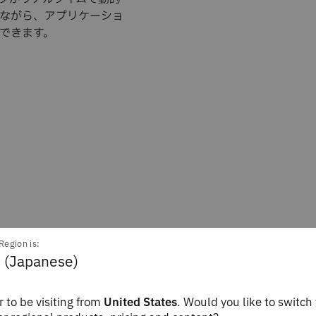
ながら、アプリケーショ
できます。
Region is:
 (Japanese)
 to be visiting from
United States
. Would you like to switch 