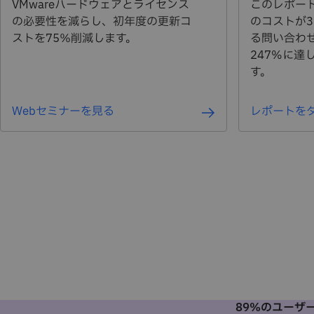
VMwareハードウェアとライセンス
このレポー
的かつ効果的に管理できるようチームを支援します。
の必要性を減らし、初年度の更新コ
のコストが
ストを75％削減します。
る問い合わせ
詳細はこちら
247%に達
す。
Webセミナーを見る
レポートを
89%のユーザー