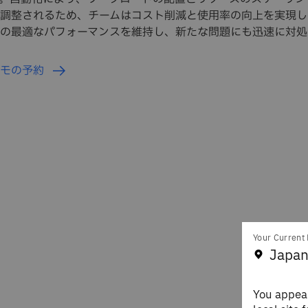
調整されるため、チームはコスト削減と使用率の向上を実現し
の最適なパフォーマンスを維持し、新たな問題にも迅速に対処
デモの予約
Your Current 
Japan
You appear