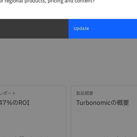
for regional products, pricing and content?
Update
スを最適化するさまざま
ム
化・成長できるよう、柔軟
T、エンジニアリング、オ
し、自動化されたポリシ
プローチは、ITの基本に
とアプリケーションの性
ョン、インフラストラク
TEIレポート
製品概要
し、オンプレミス、クラウ
、そしてそれ以上に渡る
監査が可能なリアルタイ
リシーにより、チームは
ることができます。強力
47%のROI
Turbonomicの概要
クチャーの複雑さや規模
ォームは、チームが手作
るビジネス固有のルール
クチャーをより効率的に
ョンを信頼し、拡張でき
ジリエンスを確保できま
は十分に活用されていないリ
を
ウド・コストの最適化
されたワークロードを効