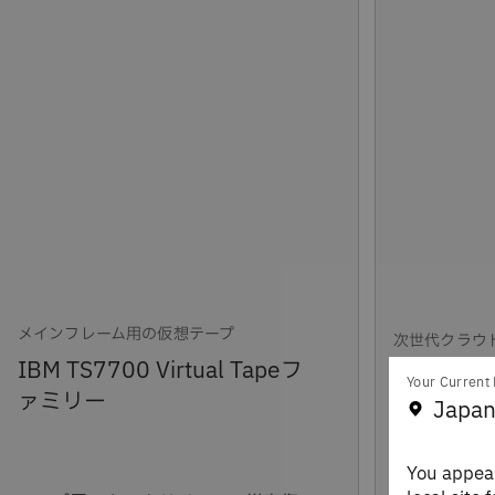
メインフレーム用の仮想テープ
次世代クラウ
IBM TS7700 Virtual Tapeフ
Your Current 
IBM Enter
ァミリー
Japan
を備えたIB
You appear