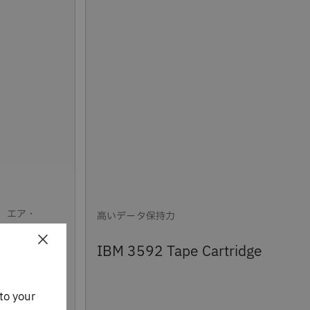
ブ、エア・
高いデータ保持力
×
IBM 3592 Tape Cartridge
Drive
to your