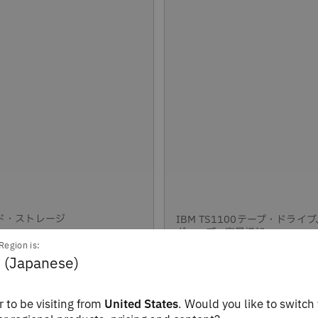
ド・ストレージ
IBM TS1100テープ・ドライ
ギャップ、容量増加
Region is:
prise Tape Drive
 (Japanese)
IBM Enterprise Tape 
M TS4500
 to be visiting from
United States
. Would you like to switch 