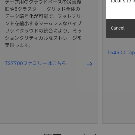
local site 
テープ用のクラウドベースの災害復
大量のデー
旧や8クラスター・グリッド全体の
大、ストレ
データ暗号化が可能で、フットプリ
コスト上昇
ントを縮小するシームレスなハイブ
Cancel
ストレージ
リッドクラウドの統合により、ミッ
ションクリティカルなストレージを
実現します。
TS4500 Ta
TS7700ファミリーはこちら