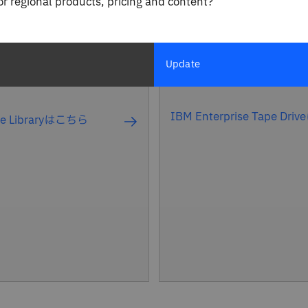
for regional products, pricing and content?
高いデータ密度を活用し、
タ、データセンターの拡
ティーを向上させ、コスト
ージ・フットプリントの
れた長期データ保持インフ
などの課題に対処可能な
クチャーを簡単に構築でき
Update
です。
IBM Enterprise Tape Dr
pe Libraryはこちら