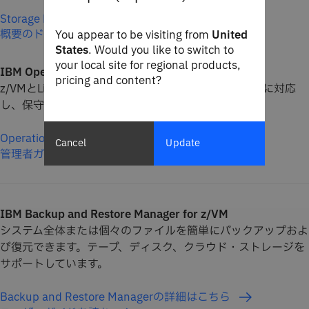
Storage Protectの詳細はこちら
概要のドキュメンテーションを読む
You appear to be visiting from
United
States
. Would you like to switch to
your local site for regional products,
IBM Operations Manager for z/VM
pricing and content?
z/VMとLinuxの運用を自動化し、システム・アラートに対応
し、保守のワークフローを合理化します。
Operations Manager for z/VMの詳細はこちら
Cancel
Update
管理者ガイドを読む
IBM Backup and Restore Manager for z/VM
システム全体または個々のファイルを簡単にバックアップおよ
び復元できます。テープ、ディスク、クラウド・ストレージを
サポートしています。
Backup and Restore Managerの詳細はこちら