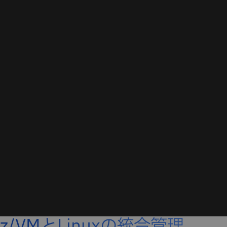
z/VMとLinuxの統合管理