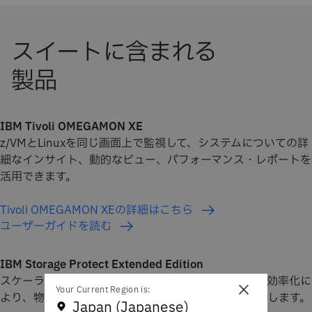
IBM Tivoli OMEGAMON XE
z/VMとLinuxを同じ画面上で監視して、システムについての詳
細なインサイト、動的なビュー、パフォーマンス・レポートを
活用できます。
Tivoli OMEGAMON XEの詳細はこちら
ユーザーガイドを読む
IBM Storage Protect Extended Edition
スケーラブルなバックアップと組み込みのストレージ効率化に
×
Your Current Region is:
より、物理、仮想、クラウド環境全体でデータを保護します。
Japan (Japanese)