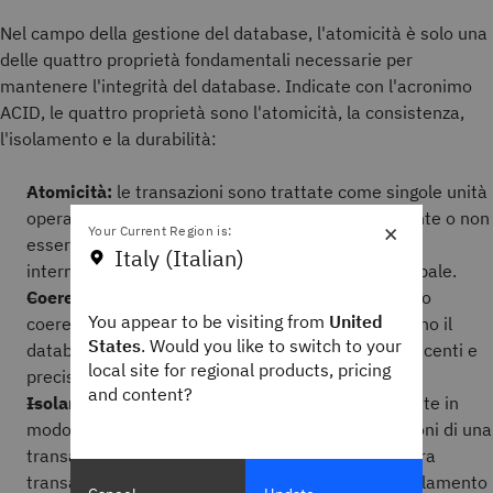
Nel campo della gestione del database, l'atomicità è solo una
delle quattro proprietà fondamentali necessarie per
mantenere l'integrità del database. Indicate con l'acronimo
ACID, le quattro proprietà sono l'atomicità, la consistenza,
l'isolamento e la durabilità:
Atomicità:
le transazioni sono trattate come singole unità
operative che possono essere eseguite interamente o non
×
Your Current Region is:
essere eseguite affatto, senza che nessuno stato
Italy (Italian)
intermedio venga mai salvato nel database principale.
Coerenza:
un database deve rimanere in uno stato
You appear to be visiting from
United
coerente in modo che tutti gli utenti che controllano il
States
. Would you like to switch to your
database abbiano accesso alle informazioni più recenti e
local site for regional products, pricing
precise.
and content?
Isolamento:
le transazioni devono essere elaborate in
modo isolato l'una dall'altra. Quando le informazioni di una
transazione simultanea sono pertinenti per un'altra
transazione, è possibile implementare livelli di isolamento