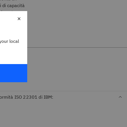
i di capacità
ralmente
×
elencati di
your local
nformità ISO 22301 di IBM: