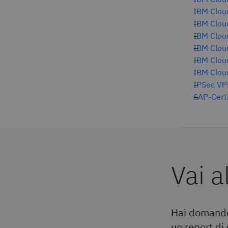
IBM Cloud
IBM Clou
IBM Clou
IBM Clou
IBM Cloud
IBM Cloud
IPSec V
SAP-Certi
Vai a
Hai domande
un report di