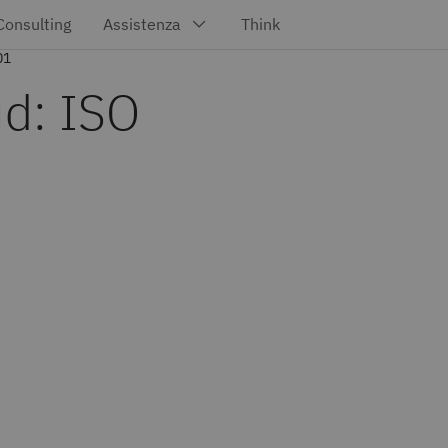
01
d: ISO