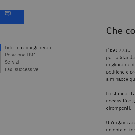
Che co
L’ISO 22301 è
per la Standa
miglioramento
politiche e p
a minacce qual
Lo standard a
necessità e gl
dirompenti.
Un’organizzaz
un ente di te