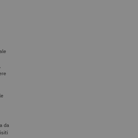
ale
,
ere
le
ta da
siti