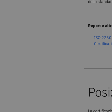
dello standa
Report e al
ISO 22301
Certificati
La certificaz