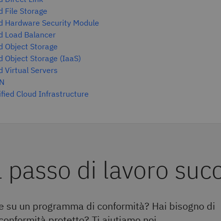
 File Storage
d Hardware Security Module
d Load Balancer
d Object Storage
 Object Storage (IaaS)
 Virtual Servers
PN
fied Cloud Infrastructure
l passo di lavoro suc
 su un programma di conformità? Hai bisogno di
 conformità protetto? Ti aiutiamo noi.