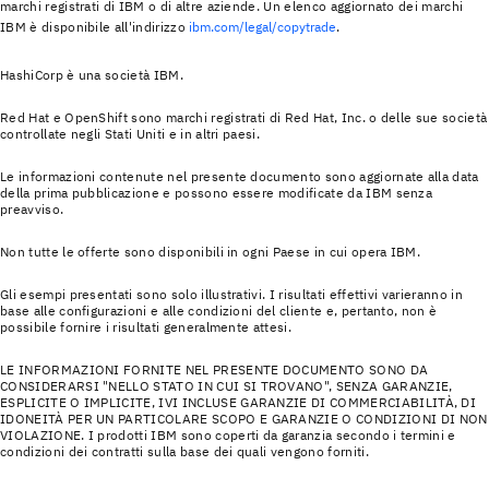
marchi registrati di IBM o di altre aziende. Un elenco aggiornato dei marchi
IBM è disponibile all'indirizzo
ibm.com/legal/copytrade
.
HashiCorp è una società IBM.
Red Hat e OpenShift sono marchi registrati di Red Hat, Inc. o delle sue società
controllate negli Stati Uniti e in altri paesi.
Le informazioni contenute nel presente documento sono aggiornate alla data
della prima pubblicazione e possono essere modificate da IBM senza
preavviso.
Non tutte le offerte sono disponibili in ogni Paese in cui opera IBM.
Gli esempi presentati sono solo illustrativi. I risultati effettivi varieranno in
base alle configurazioni e alle condizioni del cliente e, pertanto, non è
possibile fornire i risultati generalmente attesi.
LE INFORMAZIONI FORNITE NEL PRESENTE DOCUMENTO SONO DA
CONSIDERARSI "NELLO STATO IN CUI SI TROVANO", SENZA GARANZIE,
ESPLICITE O IMPLICITE, IVI INCLUSE GARANZIE DI COMMERCIABILITÀ, DI
IDONEITÀ PER UN PARTICOLARE SCOPO E GARANZIE O CONDIZIONI DI NON
VIOLAZIONE. I prodotti IBM sono coperti da garanzia secondo i termini e
condizioni dei contratti sulla base dei quali vengono forniti.