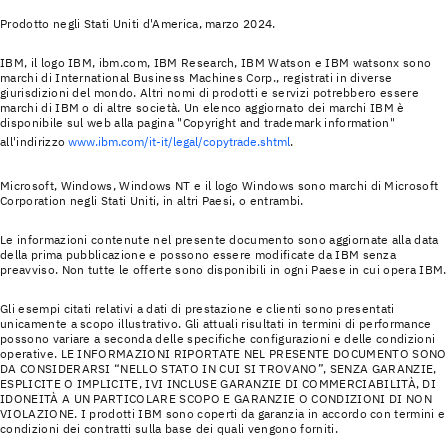
Prodotto negli Stati Uniti d'America, marzo 2024.
IBM, il logo IBM, ibm.com, IBM Research, IBM Watson e IBM watsonx sono
marchi di International Business Machines Corp., registrati in diverse
giurisdizioni del mondo. Altri nomi di prodotti e servizi potrebbero essere
marchi di IBM o di altre società. Un elenco aggiornato dei marchi IBM è
disponibile sul web alla pagina "Copyright and trademark information"
all'indirizzo
www.ibm.com/it-it/legal/copytrade.shtml
.
Microsoft, Windows, Windows NT e il logo Windows sono marchi di Microsoft
Corporation negli Stati Uniti, in altri Paesi, o entrambi.
Le informazioni contenute nel presente documento sono aggiornate alla data
della prima pubblicazione e possono essere modificate da IBM senza
preavviso. Non tutte le offerte sono disponibili in ogni Paese in cui opera IBM.
Gli esempi citati relativi a dati di prestazione e clienti sono presentati
unicamente a scopo illustrativo. Gli attuali risultati in termini di performance
possono variare a seconda delle specifiche configurazioni e delle condizioni
operative. LE INFORMAZIONI RIPORTATE NEL PRESENTE DOCUMENTO SONO
DA CONSIDERARSI “NELLO STATO IN CUI SI TROVANO”, SENZA GARANZIE,
ESPLICITE O IMPLICITE, IVI INCLUSE GARANZIE DI COMMERCIABILITÀ, DI
IDONEITÀ A UN PARTICOLARE SCOPO E GARANZIE O CONDIZIONI DI NON
VIOLAZIONE. I prodotti IBM sono coperti da garanzia in accordo con termini e
condizioni dei contratti sulla base dei quali vengono forniti.