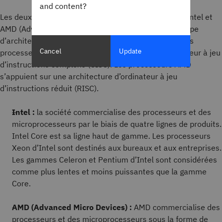
and content?
Les deux principales entreprises de ce marché sont Intel et
AMD (Advanced Micro Devices). Chacune utilise un type
d’architecture de jeu d’instructions (ISA) différent. Les
Cancel
Update
processeurs Intel utilisent une architecture d’ordinateur à jeu
d’instructions complexe (CISC). Les processeurs AMD
s’appuient sur une architecture d’ordinateur à jeu
d’instructions réduit (RISC).
Intel :
la société commercialise des processeurs et des
microprocesseurs par le biais de quatre lignes de produits.
Intel Core est sa ligne haut de gamme. Les processeurs
Xeon d’Intel sont destinés aux bureaux et aux entreprises.
Les gammes Celeron et Pentium d’Intel sont considérées
comme plus lentes et moins puissantes que la gamme
Core.
AMD (Advanced Micro Devices) :
AMD commercialise des
processeurs et des microprocesseurs sous la forme de