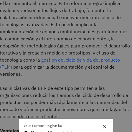
el lanzamiento al mercado. Esta reforma integral implica
evaluar y rediseñar los flujos de trabajo, fomentar la
colaboración interfuncional e innovar mediante el uso de
tecnologías avanzadas. Esto puede implicar la
implementación de equipos multifuncionales para fomentar
la comunicación y el intercambio de conocimientos, la
adopción de metodologías ágiles para promover el desarrollo
iterativo y la creación rápida de prototipos, y el uso de
tecnología como la
gestión del ciclo de vida del producto
(PLM)
para optimizar la documentación y el control de
versiones.
Las iniciativas de BPR de este tipo permiten a las
organizaciones reducir los tiempos del ciclo de desarrollo de
productos, responder más rápidamente a las demandas del
mercado y ofrecer productos innovadores que satisfagan las
necesidades de los clientes.
×
Your Current Region is:
Ventajas
: