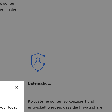
g sollten
uen in die
Datenschutz
×
KI-Systeme sollten so konzipiert und
your local
entwickelt werden, dass die Privatsphäre
n