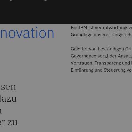
novation
Bei IBM ist verantwortungsvo
Grundlage unserer zielgerich
Geleitet von beständigen G
Governance sorgt der Ansatz
Vertrauen, Transparenz und R
Einführung und Steuerung vo
msen
dazu
n
er zu