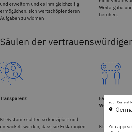
einer verantwo
und erweitern und es ihm gleichzeitig
Weitergabe und
ermöglichen, sich wertschöpfenderen
beruhen.
Aufgaben zu widmen
Säulen der vertrauenswürdige
Transparenz
Fairness und d
Your Current R
Werte
Germa
KI-Systeme sollten so konzipiert und
entwickelt werden, dass sie Erklärungen
KI-Systeme soll
You appear