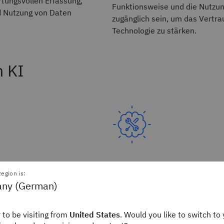
rtungsvollen Erfassung,
Funktionsweise und die Nutzun
 Nutzung von Daten
zugänglich sein, um das Vertra
Technologie zu stärken.
n KI
ie Ausrichtung auf menschliche
egion is:
Zuverlässigkeit
ny (German)
ten in ihrem
 to be visiting from
United States
. Would you like to switch to 
KI-Systeme sollten mit widrige