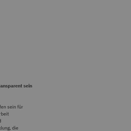
ransparent sein
en sein für
beit
d
lung, die