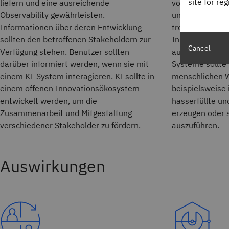
site for re
liefern und eine ausreichende
vorgesehenen Ko
Observability gewährleisten.
unabhängig dav
Informationen über deren Entwicklung
treffen, Empfe
sollten den betroffenen Stakeholdern zur
Inhalte generi
Cancel
Verfügung stehen. Benutzer sollten
ausführen. Das
darüber informiert werden, wenn sie mit
Systeme sollte 
einem KI-System interagieren. KI sollte in
menschlichen W
einem offenen Innovationsökosystem
beispielsweise
entwickelt werden, um die
hasserfüllte un
Zusammenarbeit und Mitgestaltung
erzeugen oder 
verschiedener Stakeholder zu fördern.
auszuführen.
Auswirkungen