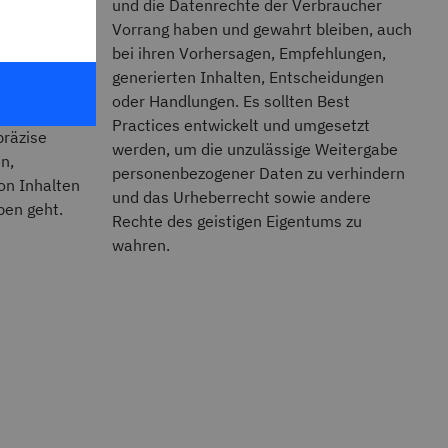
und die Datenrechte der Verbraucher
ien bei
Vorrang haben und gewahrt bleiben, auch
bei ihren Vorhersagen, Empfehlungen,
nderer KI-
generierten Inhalten, Entscheidungen
oder Handlungen. Es sollten Best
ehen
Practices entwickelt und umgesetzt
präzise
werden, um die unzulässige Weitergabe
n,
personenbezogener Daten zu verhindern
on Inhalten
und das Urheberrecht sowie andere
ben geht.
Rechte des geistigen Eigentums zu
wahren.