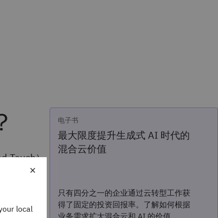
？
电子书
最大限度提升生成式 AI 时代的
混合云价值
d Touch）
×
tive-C
只有四分之一的企业通过云转型工作获
得了固定的投资回报率。了解如何根据
your local
业务需求扩大混合云和 AI 的价值。
开发人员都需要