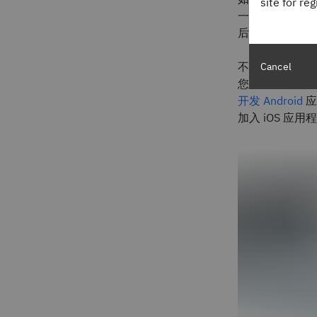
site for re
一台 Mac 电
后，它还要经过严
不过，如果贵组织
Cancel
您就有充分的理由
开发 Android
应
加入 iOS 应