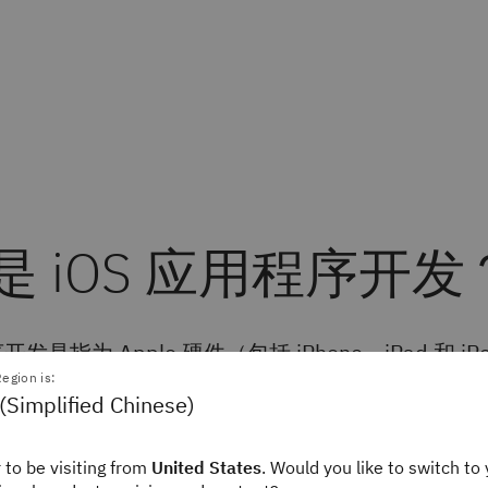
是 iOS 应用程序开发
开发是指为 Apple 硬件（包括 iPhone、iPad 和 iPo
序的过程。这样的软件通过 Swift 编程语言或 Objec
egion is:
(Simplified Chinese)
部署到 App Store 以供用户下载。
 to be visiting from
United States
. Would you like to switch to 
用程序开发人员
，您可能对 iOS 开发持保留意见。例如，每个