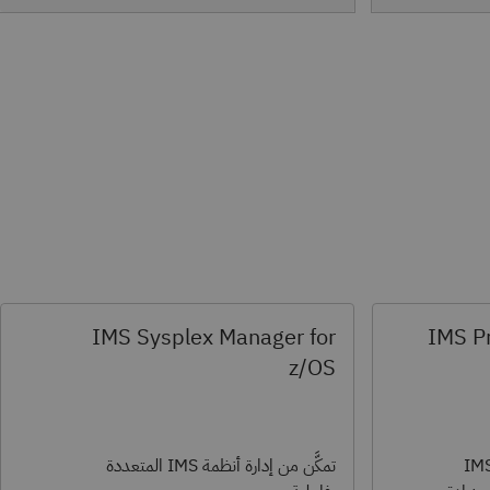
IMS Sysplex Manager for
IMS Pr
z/OS
شغيل برامج الدفعات لنظام IMS
تمكَّن من إدارة أنظمة IMS المتعددة