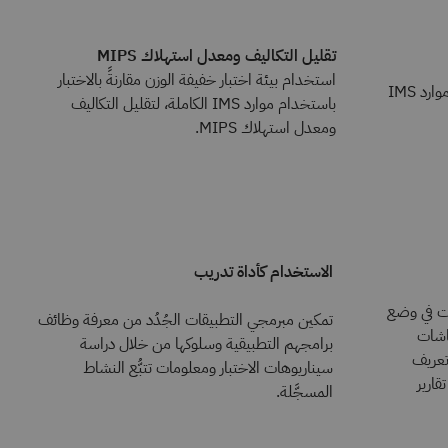
تقليل التكاليف ومعدل استهلاك MIPS
استخدام بيئة اختبار خفيفة الوزن مقارنةً بالاختبار
تقليل مهام مسؤولي النظام ومتطلبات موارد IMS
باستخدام موارد IMS الكاملة، لتقليل التكاليف
ومعدل استهلاك MIPS.
الاستخدام كأداة تدريب
ات في وضع
تمكين مبرمجي التطبيقات الجُدُد من معرفة وظائف
اشات
برامجهم التطبيقية وسلوكها من خلال دراسة
تعريف
سيناريوهات الاختبار ومعلومات تتبُّع النشاط
قارير
المسجَّلة.