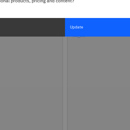
gional products, pricing and content?
منشورات منتجات IMS بتنسيق
ما الجديد؟
Update