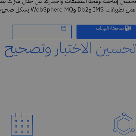
تحسين إنتاجية برمجة التطبيقات واختبارها من خلال ميزات ت
عمل تطبيقات IMS وDb2 وWebSphere MQ بشكل صحيح.
اقرأ صحيفة البيانات
تحسين الاختبار وتصحيح ا