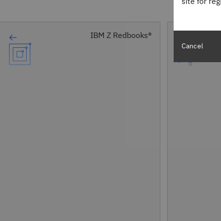
site for re
®IBM Z Redbooks
Cancel