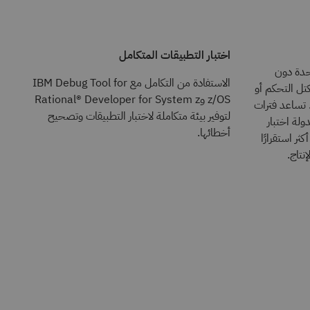
اختبار التطبيقات المتكامل
حدة دون
الاستفادة من التكامل مع IBM Debug Tool for
 أي تغييرات في كود IMS أو كتل التحكم أو
z/OS وRational® Developer for System z
 تساعد فترات
لتوفير بيئة متكاملة لاختبار التطبيقات وتصحيح
ولة اختبار
أخطائها.
ر استقرارًا
إنتاج.