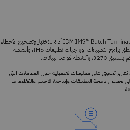
يُعَد ®IBM IMS™ Batch Terminal Simulator for z/OS أداة للاختبار وتصحيح الأخطاء
توفِّر وسيلة شاملة لفحص منطق برامج التطبيقات، وواجهات تطبيقات IMS، وأنشطة
ة قواعد البيانات.
ِد تقارير تحتوي على معلومات تفصيلية حول المعاملات التي
تحسين برمجة التطبيقات وإنتاجية الاختبار والكفاءة، ما
ة.