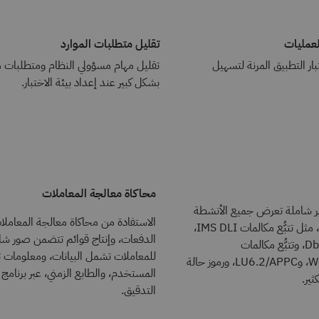
لعمليات
تقليل متطلبات الموارد
ار التطبيق المرنة لتسهيل
بشكل كبير عند إعداد بيئة الاختبار.
محاكاة معالجة المعاملات
رير شاملة تعرض جميع الأنشطة
الاستفادة من محاكاة معالجة المعامل
أثناء تنفيذ البرنامج، مثل تتبُّع مكالمات IMS DLI،
الدفعات، وإنتاج قوائم تتضمن صور ش
وتتبُّع مكالمات ®Db2، وتتبُّع مكالمات
للمعاملات تشمل البيانات، ومعلومات 
WebSphere® MQ، وLU6.2/APPC، ورموز حالة
المستخدم، والطابع الزمني، عبر برنامج ت
التدقيق.