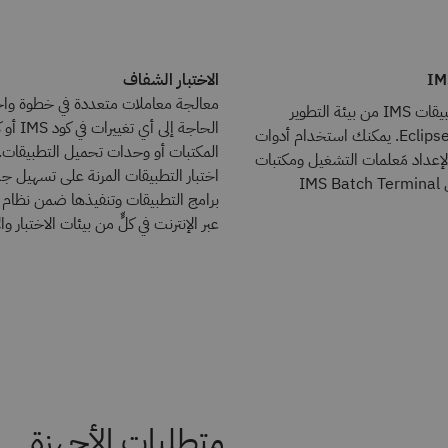
الاختبار الشفاف
معالجة معاملات متعددة في خطوة وا
تشغيل واختبار تطبيقات IMS من بيئة التطوير
الحاجة إلى
باستخدام واجهة Eclipse. يمكنك استخدام أدوات
المكتبات أو وحدات تحميل التطبيقات.
شائعة لإعداد مَعلمات التشغيل ومكتبات
اختبار التطبيقات المرنة على تسهيل جد
التطبيقات لتشغيل IMS Batch Terminal
برامج التطبيقات وتنفيذها ضمن نظام أكث
عبر الإنترنت في كلٍّ من بيئات الاختبار وال
متطلبات الأجهزة