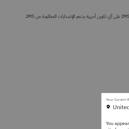
Your Current R
United
You appear