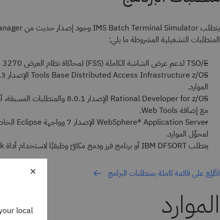
المتطلبات التشغيلية المشروطة ما يلي:
TSO/E لدعم عرض الشاشة الكاملة (FSS) لمحاكاة نظام العرض IBM 3270.
الموارد.
مع إضافة Web Tools.
لمحوِّل الموارد.
يتطلب IBM DFSORT أو برنامج فرز ودمج مكافئ وظيفيًا لاستخدام أداة Playback.
×
اطَّلِع على قائمة كاملة بمتطلبات البرامج
الموارد
your local