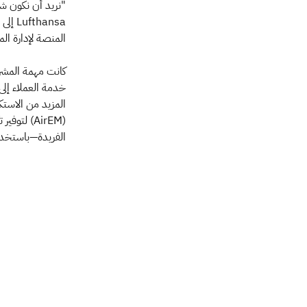
"نريد أن نكون شد
المنصة لإدارة المح
خدمة العملاء إلى
المزيد من الاستك
(AirEM) ل
الفريدة—باستخد