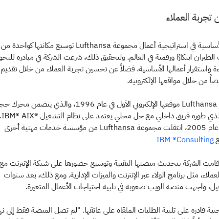
من الضروريات الأساسية في استراتيجية أعمال مجموعة Lufthansa توسيع مكانتها كواح
طيران ابتكارًا ورقمنة في العالم. ولتحقيق ذلك، شرعت الشركة في مبادرة للتحو
اءة واستقرار أعمالها الأساسية، فضلاً عن تحسين تجربة العملاء من خلال تقديم
ً من خلال مواقعها الإلكترونية.
أطلقت مجموعة Lufthansa موقعها الإلكتروني الأول في عام 1996، والذي يتضمن محرك 
الرحلات ال
عام 2002 حتى عام 2005، انتقلت مجموعة Lufthansa من مؤسسة خدمات مهنية أخرى
ع
IBM ®Consulting
قامت الشركة بتحديث منصتها التقنية وتوسيع حضورها على شبكة الإنترنت مع
لاء، مثل برنامج الولاء عبر الإنترنت والميزات الإدارية. ومع ذلك، بعد سنوات
ل، واجهت منصة الويب صعوبة في تلبية احتياجات الأعمال المتغيرة.
حتية قادرة على تلبية الطلبات الملقاة على عاتقها. "لم تصل المنصة فقط إلى نه