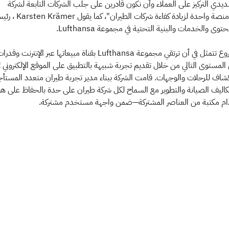
يدي التركيز على العملاء وأن نكون قادرين على جلب الشركات التابعة لشركة
Lufthansa إلى منصة واحدة لزيادة كفاءة شركات الطيران"، كما يقول
توى والخدمات والبنية التحتية في مجموعة Lufthansa.
كانت مهمة المشروع تتمثل في أن ترتقي مجموعة Lufthansa بقناة مبيعاتها عبر الإنترنت وقدر
 المستوى التالي من خلال تقديم تجربة شبيهة بالتطبيق على الموقع الإلكتروني ل
شاف للرحلات والوجهات. قامت الشركة ببناء مدير تجربة طيران متعدد المستأج
توفير تكاليف الصيانة والتطوير مع السماح لكل شركة طيران على حدة بالحفاظ على هو
ام مكتبة من العناصر المشتركة—ضمن واجهة مستخدم مشتركة.