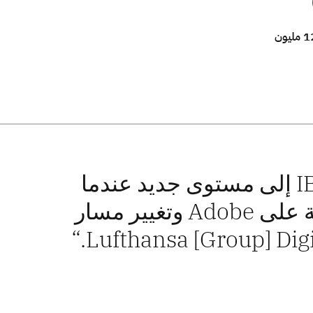
تخدم Lufthansa.com ما يصل إلى 12 مليون
لقد ارتقينا بالشراكة بين Lufthansa وIBM إلى مستوى جديد عندما
قررنا الانتقال إلى بنية تحتية سحابية قائمة على Adobe وتغيير مسار