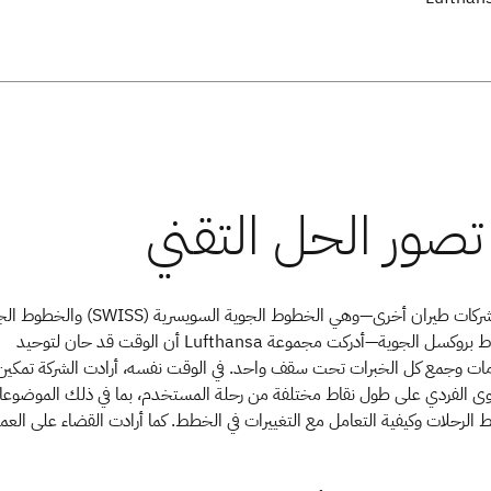
مع اندماج ثلاث شركات طيران أخرى—وهي الخطوط الجوية السويسرية (WISS
النمساوية وخطوط بروكسل الجوية—أدركت مجموعة Lufthansa أن الوقت قد حان لتوحيد
ومات وجمع كل الخبرات تحت سقف واحد. في الوقت نفسه، أرادت الشركة تمكين
وى الفردي على طول نقاط مختلفة من رحلة المستخدم، بما في ذلك الموضوع
 الرحلات وكيفية التعامل مع التغييرات في الخطط. كما أرادت القضاء على العم