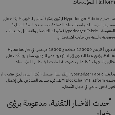
Platform للمؤسسات.
تم تصميم Hyperledger Fabric ليكون بمثابة أساس لتطوير تطبيقات على
مستوى المؤسسات واستراتيجيات الصناعة، وتستخدم البنية المعيارية
المفتوحة لـ Hyperledger Fabric مكونات التوصيل والتشغيل لاستيعاب
مجموعة واسعة من حالات الاستخدام.
تتعاون أكثر من 120000 منظمة و 15000 مهندس في Hyperledger
Fabric. يؤدي هذا التعاون إلى اتباع نهج مميز للتوافق، مما يتيح الأداء على
نطاق واسع والحفاظ على خصوصية البيانات التي تطلبها المؤسسات.
وباعتبار Hyperledger Fabric إطار عمل سلسلة الكتل المرن الذي يقف وراء
منصة IBM Blockchain® Platform، فهو يساعد المبتكرين على إشعال
فتيل تحول عالمي في مجال الأعمال.
أحدث الأخبار التقنية، مدعومة برؤى
خبراء