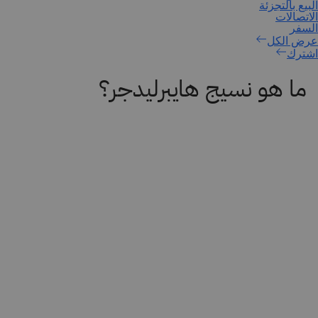
اشترك
ما هو نسيج هايبرليدجر؟