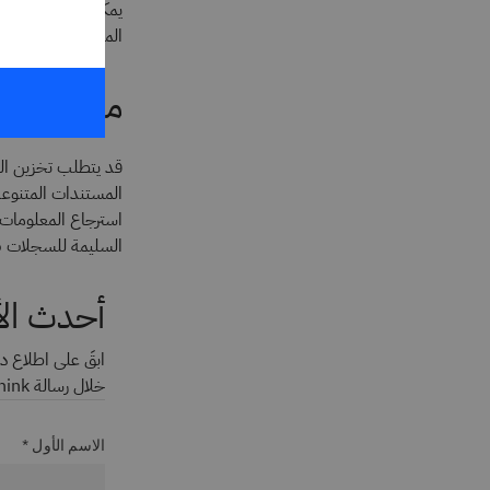
يمكن أن توفر لك إد
المركزي، ومسارات ا
ما سبب أه
قد يتطلب تخزين ال
المستندات المتنوعة
استرجاع المعلومات،
السليمة للسجلات ضر
أحدث الأ
ابقَ على اطلاع دا
خلال رسالة Think الإخبارية. راجع
الاسم الأول *