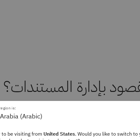
قصود بإدارة المستندات؟
egion is:
 هي نظام أو عملية تُستخدم لتسجيل المستندات الإلكترونية وت
Arabia (Arabic)
رقمية للمحتوى الورقي.
 to be visiting from
United States
. Would you like to switch to 