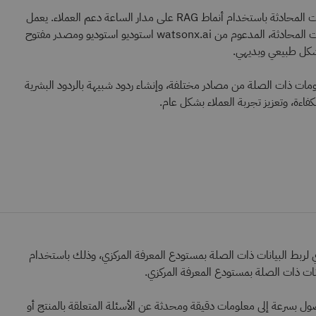
ينشر مدعوم بالذكاء الاصطناعي روبوت المحادثة باستخدام أنماط RAG على مدار الساعة دعم العملاء. يعمل
هذا الذكاء الاصطناعي الحواري روبوت المحادثة، المدعوم من watsonx.ai استوديو استوديو ومصدر مفتوح
شكل طبيعي وبديهي.
استرداد المعلومات ذات الصلة من مصادر مختلفة، وإنشاء ردود شبيهة بالردود البشرية
اءة، وتعزيز تجربة العملاء بشكل عام.
 لربط البيانات ذات الصلة بمستودع المعرفة المركزي، وذلك باستخدام
ول بسرعة إلى معلومات دقيقة ومحدثة عن الأسئلة المتعلقة بالمنتج أو