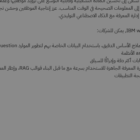
ي تسعى إلى تحسين الكفاءة التشغيلية وقابلية التوسع على تزويد موظفيها وعملائ
 إلى المعلومات الصحيحة في الوقت المناسب. عزز إنتاجية الموظفين وحسّن تج
إدارة المعرفة مع الذكاء الاصطناعي التوليدي.
بناء وضبط نماذج الأساس الدقيق، باستخدام البيانات الخاصة بهم لتطوير المو
مة
ت أكثر دقة وإدراكًا للسياق
depllpy إدارة المعرفة الجاهزة للاستخدام بسرعة مع ما قبل البناء قوالب 
جة التطبيقات