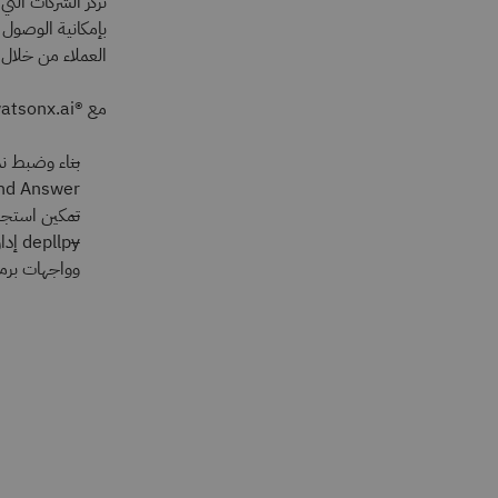
تركز الشركات الت
بإمكانية الوصول
العملاء من خلال 
مع ®IBM watsonx.ai, يمكن للشركات:
and Answer الأنظ
تمكين استجابا
وواجهات برم