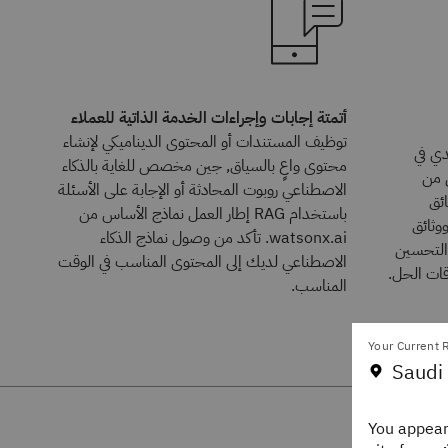
أتمتة إجابات وإجراءات الخدمة الذاتية للعملاء
توظيف المستندات أو المحتوى الديناميكي لإنشاء
دي في
محتوى واعٍ بالسياق, جين مخصص للغاية بالذكاء
ظفين من
الاصطناعي روبوت المحادثة أو الإجابة على الأسئلة
ائق
باستخدام RAG إطار العمل نماذج الأساس من
ووثائق
watsonx.ai. تأكد من وصول نماذج الذكاء
التحسين
الاصطناعي لديك إلى المحتوى المناسب في الوقت
قات الحل.
المناسب.
Your Current R
Saudi 
You appear