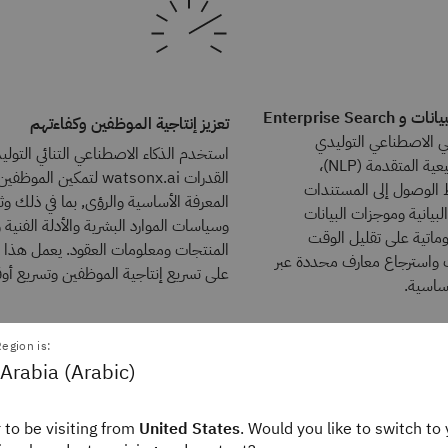
Enterprise Se
تعزيز إنتاجية الموظفين وكفاءتهم
ي الاصطناعي التوليدي
استخدم الذكاء الاصطناعي التنائي التولي
ومعالجة اللغة الطبيعية المتقدمة (NLP)،
القدرات watsonx.ai لتمكين المو
wat يبسط الوصول إلى المستندات
المعرفة الأساسية والرؤى, بما في ذلك وث
بيانية وموجزات البيانات
وسياسات الموارد البشرية والأدلة الفنية 
وماتية على تقليل الوقت
المنتجات ومعلومات العقود. يعمل هذا 
 واسترجاع معارف محددة عبر
على تسريع إنتاجية الموظفين وتسريع أو
ساسية.
egion is:
Arabia (Arabic)
 to be visiting from
United States
. Would you like to switch to 