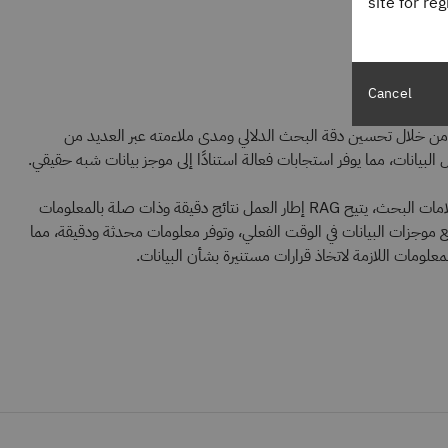
site for re
Cancel
م بتحسين Enterprise Search من خلال تحسين دقة البحث الدلالي ومدى ملاءمته عبر العديد من
لبيانات، مما يوفر استجابات فعالة استنادًا إلى موجز بيانات شبه حقيقي.
من خلال تحليل معنى وسياق استعلامات البحث، يتيح RAG إطار العمل نتائج دقيقة وذات صلة بالمعلومات
موجزات البيانات في الوقت الفعلي، وتوفر معلومات محدثة ودقيقة، مما
علومات اللازمة لاتخاذ قرارات مستنيرة بشأن البيانات.