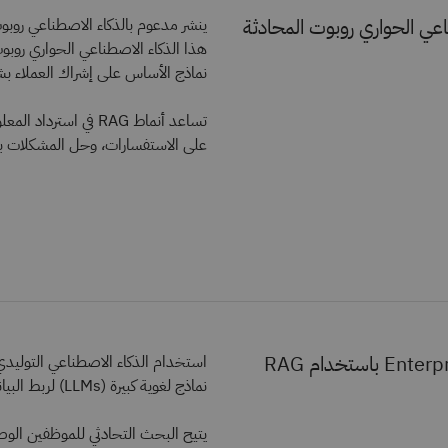
اعي الحواري روبوت المحادثة
نماذج الأساس على إشراك العملاء ب
تساعد أنماط RAG في 
على الاستفسارات، وحل المشكلات بكف
باستخدام RAG
استخدام الذكاء الاصطناعي التوليدي
نماذج لغوية كبيرة (LLMs) لربط البيانات ذات الصلة بمستودع المعرفة المركزي.
يتيح البحث التحادثي للموظفين الوص