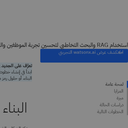
استخدام RAG والبحث التخاطبي لتحسين تجربة الموظفين والعملاء
استكشف عرض watsonx.ai التجريبي
تعرَّف على الجديد في sonx.ai
البناء، أو حلول رمز