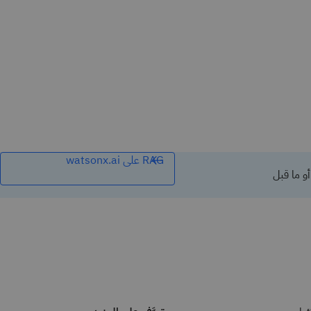
RAG على watsonx.ai
ا، أو ما قبل